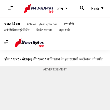
अन्य
Hindi
चर्चित विषय
#NewsBytesExplainer
नरेंद्र मोदी
आर्टिफिशियल इंटेलिजेंस
क्रिकेट समाचार
राहुल गांधी
Hindi
होम
/
खबरें
/
खेलकूद की खबरें
/
पाकिस्तान के इस सलामी बल्लेबाज़ को स्पॉट फिक्सिंग मामले में हुई 17 महीने की जेल
ADVERTISEMENT