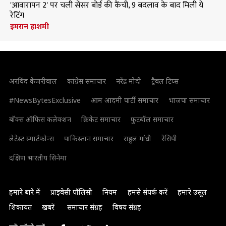
'आवारापन 2' पर चली सेंसर बोर्ड की कैंची, 9 बदलाव के बाद मिली ये
रेटिंग
इमरान हाशमी
अरविंद केजरीवाल
कांग्रेस समाचार
नरेंद्र मोदी
ट्रैवल टिप्स
#NewsBytesExclusive
आम आदमी पार्टी समाचार
भाजपा समाचार
बॉक्स ऑफिस कलेक्शन
क्रिकेट समाचार
फुटबॉल समाचार
लेटेस्ट स्मार्टफोन्स
पाकिस्तान समाचार
राहुल गांधी
रेसिपी
दक्षिण भारतीय सिनेमा
हमारे बारे में
प्राइवेसी पॉलिसी
नियम
हमसे संपर्क करें
हमारे उसूल
शिकायत
खबरें
समाचार संग्रह
विषय संग्रह