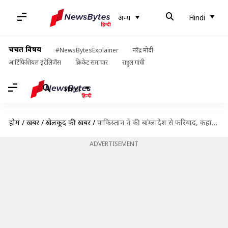
अन्य
Hindi
चर्चित विषय
#NewsBytesExplainer
नरेंद्र मोदी
आर्टिफिशियल इंटेलिजेंस
क्रिकेट समाचार
राहुल गांधी
Hindi
होम
/
खबरें
/
खेलकूद की खबरें
/
पाकिस्तान ने की बांग्लादेश से फरियाद, कहा- दो नहीं तो एक ही टेस्ट मैच खेल लो
ADVERTISEMENT