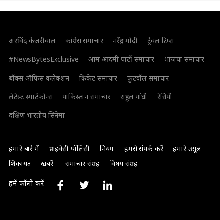
अरविंद केजरीवाल
कांग्रेस समाचार
नरेंद्र मोदी
ट्रैवल टिप्स
#NewsBytesExclusive
आम आदमी पार्टी समाचार
भाजपा समाचार
बॉक्स ऑफिस कलेक्शन
क्रिकेट समाचार
फुटबॉल समाचार
लेटेस्ट स्मार्टफोन्स
पाकिस्तान समाचार
राहुल गांधी
रेसिपी
दक्षिण भारतीय सिनेमा
हमारे बारे में
प्राइवेसी पॉलिसी
नियम
हमसे संपर्क करें
हमारे उसूल
शिकायत
खबरें
समाचार संग्रह
विषय संग्रह
हमें फॉलो करें