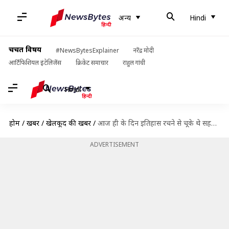
अन्य
Hindi
चर्चित विषय
#NewsBytesExplainer
नरेंद्र मोदी
आर्टिफिशियल इंटेलिजेंस
क्रिकेट समाचार
राहुल गांधी
Hindi
होम
/
खबरें
/
खेलकूद की खबरें
/
आज ही के दिन इतिहास रचने से चूके थे सहवाग, अब तक नहीं बना ये रिकॉर्ड
ADVERTISEMENT