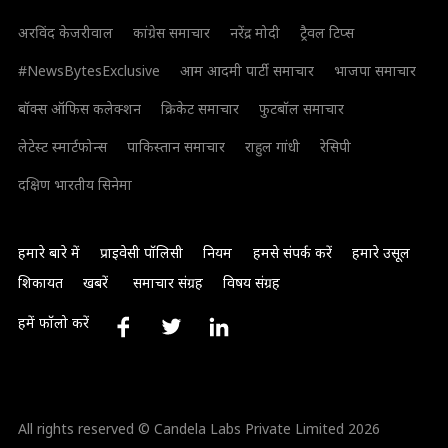
अरविंद केजरीवाल
कांग्रेस समाचार
नरेंद्र मोदी
ट्रैवल टिप्स
#NewsBytesExclusive
आम आदमी पार्टी समाचार
भाजपा समाचार
बॉक्स ऑफिस कलेक्शन
क्रिकेट समाचार
फुटबॉल समाचार
लेटेस्ट स्मार्टफोन्स
पाकिस्तान समाचार
राहुल गांधी
रेसिपी
दक्षिण भारतीय सिनेमा
हमारे बारे में
प्राइवेसी पॉलिसी
नियम
हमसे संपर्क करें
हमारे उसूल
शिकायत
खबरें
समाचार संग्रह
विषय संग्रह
हमें फॉलो करें
All rights reserved © Candela Labs Private Limited 2026