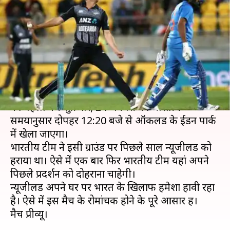
ये हो सकती है दोनों टीमों की प्लेइंग
इलेवन, जानें
लेखन
Jan 23, 2020
03:54 pm
मोहम्मद वाहिद
क्या है खबर?
न्यूजीलैंड और भारत के बीच पांच मैचों की टी-20 सीरीज़
का पहला मैच शुक्रवार, 24 जनवरी को भारतीय
समयानुसार दोपहर 12:20 बजे से ऑकलैंड के ईडन पार्क
में खेला जाएगा।
भारतीय टीम ने इसी ग्राउंड पर पिछले साल न्यूजीलैंड को
हराया था। ऐसे में एक बार फिर भारतीय टीम यहां अपने
पिछले प्रदर्शन को दोहराना चाहेगी।
न्यूजीलैंड अपने घर पर भारत के खिलाफ हमेशा हावी रहा
है। ऐसे में इस मैच के रोमांचक होने के पूरे आसार हैं।