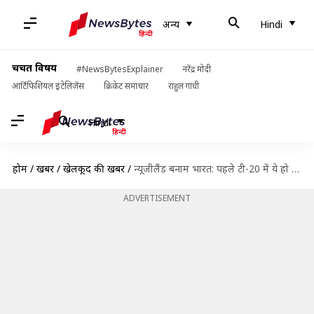
अन्य
Hindi
चर्चित विषय
#NewsBytesExplainer
नरेंद्र मोदी
आर्टिफिशियल इंटेलिजेंस
क्रिकेट समाचार
राहुल गांधी
Hindi
होम
/
खबरें
/
खेलकूद की खबरें
/
न्यूजीलैंड बनाम भारत: पहले टी-20 में ये हो सकती है दोनों टीमों की प्लेइंग इलेवन, जानें
ADVERTISEMENT