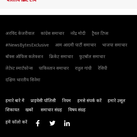
अरविंद केजरीवाल
कांग्रेस समाचार
नरेंद्र मोदी
ट्रैवल टिप्स
#NewsBytesExclusive
आम आदमी पार्टी समाचार
भाजपा समाचार
बॉक्स ऑफिस कलेक्शन
क्रिकेट समाचार
फुटबॉल समाचार
लेटेस्ट स्मार्टफोन्स
पाकिस्तान समाचार
राहुल गांधी
रेसिपी
दक्षिण भारतीय सिनेमा
हमारे बारे में
प्राइवेसी पॉलिसी
नियम
हमसे संपर्क करें
हमारे उसूल
शिकायत
खबरें
समाचार संग्रह
विषय संग्रह
हमें फॉलो करें