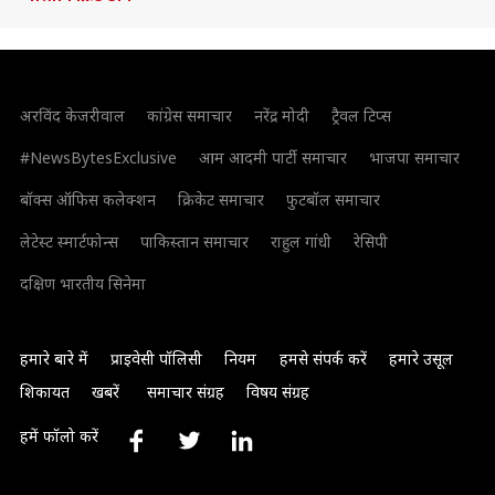
अरविंद केजरीवाल
कांग्रेस समाचार
नरेंद्र मोदी
ट्रैवल टिप्स
#NewsBytesExclusive
आम आदमी पार्टी समाचार
भाजपा समाचार
बॉक्स ऑफिस कलेक्शन
क्रिकेट समाचार
फुटबॉल समाचार
लेटेस्ट स्मार्टफोन्स
पाकिस्तान समाचार
राहुल गांधी
रेसिपी
दक्षिण भारतीय सिनेमा
हमारे बारे में
प्राइवेसी पॉलिसी
नियम
हमसे संपर्क करें
हमारे उसूल
शिकायत
खबरें
समाचार संग्रह
विषय संग्रह
हमें फॉलो करें