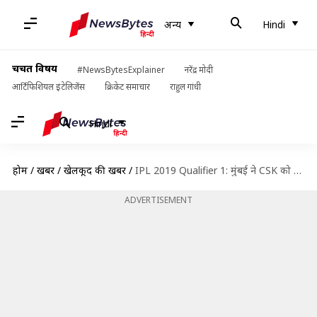
अन्य
Hindi
चर्चित विषय
#NewsBytesExplainer
नरेंद्र मोदी
आर्टिफिशियल इंटेलिजेंस
क्रिकेट समाचार
राहुल गांधी
Hindi
होम
/
खबरें
/
खेलकूद की खबरें
/
IPL 2019 Qualifier 1: मुंबई ने CSK को आसानी से हराया, फाइनल में किया प्रवेश
ADVERTISEMENT