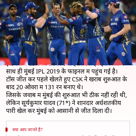
CSK को आसानी से हराया, फाइनल
में किया प्रवेश
लेखन
May 07, 2019
11:21 pm
मोहम्मद वाहिद
क्या है खबर?
IPL 2019 के पहले क्वालीफायर मुकाबले में मुंबई
इंडियंस ने CSK को 6 विकेट से हरा दिया है। इस जीत के
साथ ही मुंबई IPL 2019 के फाइनल में पहुंच गई है।
टॉस जीत कर पहले खेलते हुए CSK ने खराब शुरुआत के
बाद 20 ओवरों में 131 रन बनाए थे।
जिसके जवाब में मुंबई की शुरुआत भी ठीक नहीं रही थी,
लेकिन सूर्यकुमार यादव (71*) ने शानदार अर्धशतकीय
क्या आप जानते हैं?