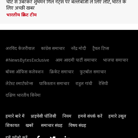
चोट से उबरकर शुभमन गिल नेट्स पर बल्लेबाजी ले लिए लौटे, भारत के
लिए अच्छी खबर
भारतीय क्रिकेट टीम
अरविंद केजरीवाल
कांग्रेस समाचार
नरेंद्र मोदी
ट्रैवल टिप्स
#NewsBytesExclusive
आम आदमी पार्टी समाचार
भाजपा समाचार
बॉक्स ऑफिस कलेक्शन
क्रिकेट समाचार
फुटबॉल समाचार
लेटेस्ट स्मार्टफोन्स
पाकिस्तान समाचार
राहुल गांधी
रेसिपी
दक्षिण भारतीय सिनेमा
हमारे बारे में
प्राइवेसी पॉलिसी
नियम
हमसे संपर्क करें
हमारे उसूल
शिकायत
खबरें
समाचार संग्रह
विषय संग्रह
हमें फॉलो करें