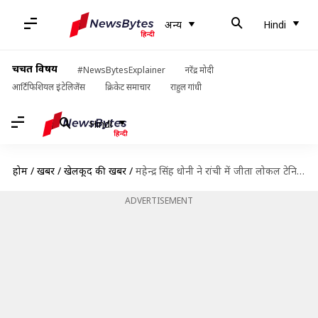
अन्य
Hindi
चर्चित विषय
#NewsBytesExplainer
नरेंद्र मोदी
आर्टिफिशियल इंटेलिजेंस
क्रिकेट समाचार
राहुल गांधी
Hindi
होम
/
खबरें
/
खेलकूद की खबरें
/
महेन्द्र सिंह धोनी ने रांची में जीता लोकल टेनिस टूर्नामेंट
ADVERTISEMENT