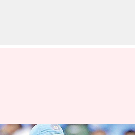
माही ने 'धोनी पवेलियन' का उद्घाटन