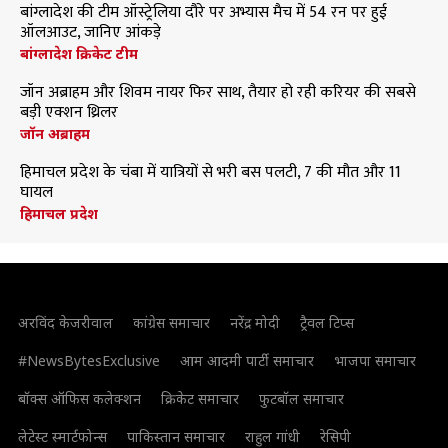
बांग्लादेश की टीम ऑस्ट्रेलिया दौरे पर अभ्यास मैच में 54 रन पर हुई
ऑलआउट, जानिए आंकड़े
बांग्लादेश क्रिकेट टीम
जॉन अब्राहम और शिवम नायर फिर साथ, तैयार हो रही करियर की सबसे
बड़ी एक्शन थ्रिलर
जॉन अब्राहम
हिमाचल प्रदेश के चंबा में यात्रियों से भरी बस पलटी, 7 की मौत और 11
घायल
हिमाचल प्रदेश
अरविंद केजरीवाल
कांग्रेस समाचार
नरेंद्र मोदी
ट्रैवल टिप्स
#NewsBytesExclusive
आम आदमी पार्टी समाचार
भाजपा समाचार
बॉक्स ऑफिस कलेक्शन
क्रिकेट समाचार
फुटबॉल समाचार
लेटेस्ट स्मार्टफोन्स
पाकिस्तान समाचार
राहुल गांधी
रेसिपी