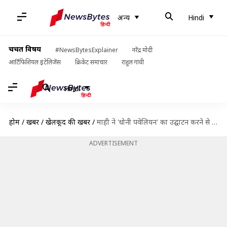
अन्य
Hindi
चर्चित विषय
#NewsBytesExplainer
नरेंद्र मोदी
आर्टिफिशियल इंटेलिजेंस
क्रिकेट समाचार
राहुल गांधी
Hindi
होम
/
खबरें
/
खेलकूद की खबरें
/
माही ने 'धोनी पवेलियन' का उद्घाटन करने से किया मना, जानें पूरा मामला
ADVERTISEMENT