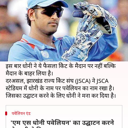
करने से किया मना, जानें पूरा मामला
लेखन
Mar 07, 2019
03:56 pm
मोहम्मद वाहिद
क्या है खबर?
क्रिकेट के मैदान पर अपने अद्भुत फैसलों से सभी को चकित
कर देने वाले भारतीय टीम के पूर्व कप्तान एम एस धोनी
एक बार फिर अपने फैसले को लेकर चर्चा में हैं।
इस बार धोनी ने ये फैसला क्रिकेट के मैदान पर नहीं बल्कि
मैदान के बाहर लिया है।
दरअसल, झारखंड राज्य क्रिकेट संघ (JSCA) ने JSCA
स्टेडियम में धोनी के नाम पर पवेलियन का नाम रखा है।
पवेलियन एंड
'एम एस धोनी पवेलियन' का उद्घाटन करने