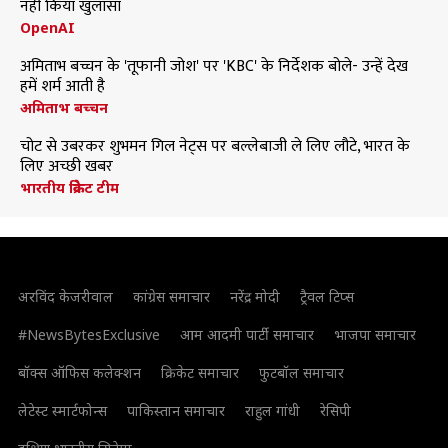
नहीं किया खुलासा
OpenAI
अमिताभ बच्चन के 'तूफानी जोश' पर 'KBC' के निर्देशक बोले- उन्हें देख
हमें शर्म आती है
अमिताभ बच्चन
चोट से उबरकर शुभमन गिल नेट्स पर बल्लेबाजी ले लिए लौटे, भारत के
लिए अच्छी खबर
भारतीय क्रिकेट टीम
अरविंद केजरीवाल
कांग्रेस समाचार
नरेंद्र मोदी
ट्रैवल टिप्स
#NewsBytesExclusive
आम आदमी पार्टी समाचार
भाजपा समाचार
बॉक्स ऑफिस कलेक्शन
क्रिकेट समाचार
फुटबॉल समाचार
लेटेस्ट स्मार्टफोन्स
पाकिस्तान समाचार
राहुल गांधी
रेसिपी