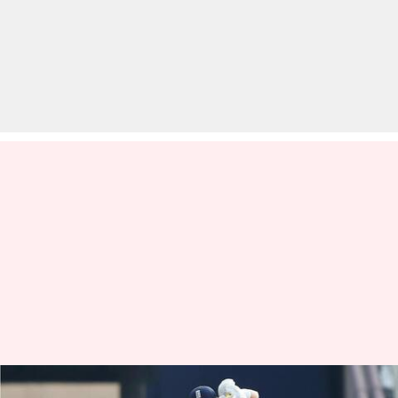
इंग्लैंड बनाम वेस्टइंडीज, टेस्ट सीरीज: