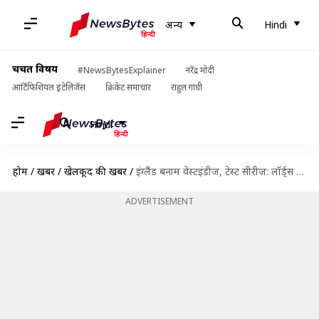
अन्य
Hindi
चर्चित विषय
#NewsBytesExplainer
नरेंद्र मोदी
आर्टिफिशियल इंटेलिजेंस
क्रिकेट समाचार
राहुल गांधी
Hindi
होम
/
खबरें
/
खेलकूद की खबरें
/
इंग्लैंड बनाम वेस्टइंडीज, टेस्ट सीरीज: लॉर्ड्स क्रिकेट ग्राउंड पर सबसे ज्यादा रन बनाने वाले बल्लेबाज
ADVERTISEMENT