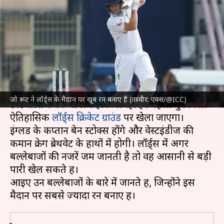
लॉर्ड्स क्रिकेट ग्राउंड पर सबसे ज्यादा
रन बनाने वाले बल्लेबाज
लेखन
Jul 09, 2024
07:18 am
आदर्श कुमार
क्या है खबर?
इंग्लैंड क्रिकेट टीम
और वेस्टइंडीज के बीच 10 जुलाई से
जो रूट ने लॉर्ड्स के मैदान पर खूब रन बनाए हैं (तस्वीर: एक्स/@ICC)
टेस्ट सीरीज का आगाज होने जा रहा है। पहला मुकाबला
ऐतिहासिक
लॉर्ड्स क्रिकेट ग्राउंड
पर खेला जाएगा।
इंग्लैंड के कप्तान बेन स्टोक्स होंगे और वेस्टइंडीज की
कमान क्रेग ब्रेथवेट के हाथों में होगी। लॉर्ड्स में अगर
बल्लेबाजों की नजरें जम जानती है तो वह आसानी से बड़ी
पारी खेल सकते हैं।
आइए उन बल्लेबाजों के बारे में जानते हैं, जिन्होंने इस