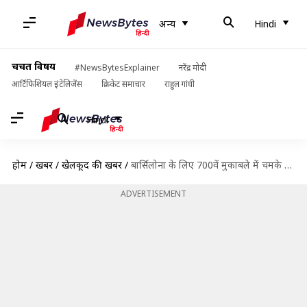
अन्य
Hindi
चर्चित विषय
#NewsBytesExplainer
नरेंद्र मोदी
आर्टिफिशियल इंटेलिजेंस
क्रिकेट समाचार
राहुल गांधी
Hindi
होम
/
खबरें
/
खेलकूद की खबरें
/
बार्सिलोना के लिए 700वें मुकाबले में चमके मेसी, रोनाल्डो को पछाड़ अपने नाम किया ये रिकॉर्ड
ADVERTISEMENT