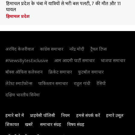
हिमाचल प्रदेश के चंबा में यात्रियों से भरी बस पलटी, 7 की मौत और 11
घायल
हिमाचल प्रदेश
अरविंद केजरीवाल
कांग्रेस समाचार
नरेंद्र मोदी
ट्रैवल टिप्स
#NewsBytesExclusive
आम आदमी पार्टी समाचार
भाजपा समाचार
बॉक्स ऑफिस कलेक्शन
क्रिकेट समाचार
फुटबॉल समाचार
लेटेस्ट स्मार्टफोन्स
पाकिस्तान समाचार
राहुल गांधी
रेसिपी
दक्षिण भारतीय सिनेमा
हमारे बारे में
प्राइवेसी पॉलिसी
नियम
हमसे संपर्क करें
हमारे उसूल
शिकायत
खबरें
समाचार संग्रह
विषय संग्रह