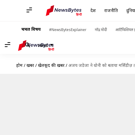
देश
राजनीति
दुनिय
चर्चित विषय
#NewsBytesExplainer
नरेंद्र मोदी
आर्टिफिशियल इ
Hindi
होम
/
खबरें
/
खेलकूद की खबरें
/
अजय जडेजा ने धोनी को बताया मर्सिडीज़