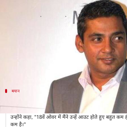
अजय जडेजा ने धोनी को बताया मर्सिड
लेखन
Feb 04, 2020
11:38 am
Neeraj Pandey
क्या है खबर?
भारत ने न्यूजीलैंड को टी-20 सीरीज़ में 5-0 से क्लीन स्वीप 
इस दौरे पर भारतीय टीम के लिए कई अच्छी बातें रही जिनमें
बता दें कि अगस्त-सितंबर 2019 मेें वेस्टइंडीज दौरे से अब तक
अब पूर्व भारतीय क्रिकेटर अजय जडेजा ने पाण्डेय की तुलना
बयान
धोनी मर्सिडीज़ तो अल्टो हैं पाण्डेय- जडेजा
जडेजा ने क्रिकबज़ के शो में कहा कि यदि धोनी फिनिशिंग के मर्सिड
उन्होंने कहा, "18वें ओवर में मैंने उन्हें आउट होते हुए बहुत 
कम है।"