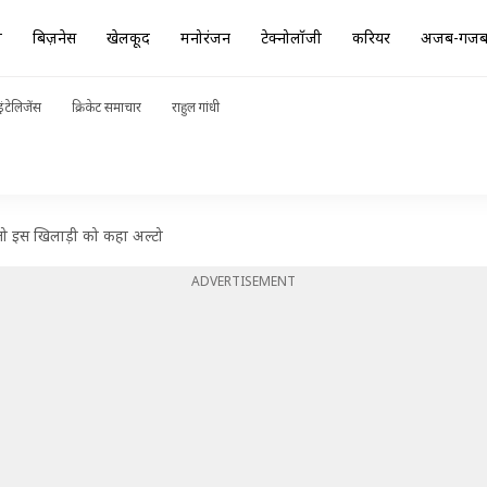
ा
बिज़नेस
खेलकूद
मनोरंजन
टेक्नोलॉजी
करियर
अजब-गज
ंटेलिजेंस
क्रिकेट समाचार
राहुल गांधी
 तो इस खिलाड़ी को कहा अल्टो
ADVERTISEMENT