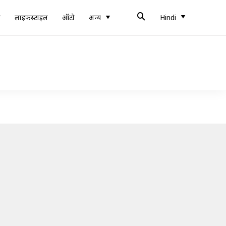
ब
लाइफस्टाइल
ऑटो
अन्य
Hindi