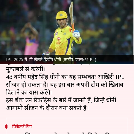
सकते हैं महेंद्र सिंह धोनी
लेखन
Mar 18, 2025
01:54 pm
अंकित पसबोला
क्या है खबर?
इंडियन प्रीमियर लीग (IPL) 2025
की शुरुआत 22 मार्च से
होगी, जिसमें
चेन्नई सुपरकिंग्स (CSK)
अपने अभियान की
IPL 2025 में भी खेलते दिखेंगे धोनी (तस्वीर: एक्स/@IPL)
शुरुआत 23 मार्च को मुंबई इंडियंस (MI) के खिलाफ
मुकाबले से करेगी।
43 वर्षीय महेंद्र सिंह धोनी का यह सम्भवतः आखिरी IPL
सीजन हो सकता है। वह इस बार अपनी टीम को खिताब
दिलाने का प्रयास करेंगे।
इस बीच उन रिकॉर्ड्स के बारे में जानते हैं, जिन्हे धोनी
विकेटकीपिंग