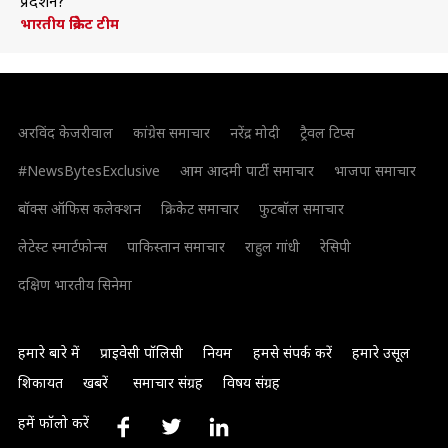
प्रदर्शन?
भारतीय क्रिकेट टीम
अरविंद केजरीवाल
कांग्रेस समाचार
नरेंद्र मोदी
ट्रैवल टिप्स
#NewsBytesExclusive
आम आदमी पार्टी समाचार
भाजपा समाचार
बॉक्स ऑफिस कलेक्शन
क्रिकेट समाचार
फुटबॉल समाचार
लेटेस्ट स्मार्टफोन्स
पाकिस्तान समाचार
राहुल गांधी
रेसिपी
दक्षिण भारतीय सिनेमा
हमारे बारे में
प्राइवेसी पॉलिसी
नियम
हमसे संपर्क करें
हमारे उसूल
शिकायत
खबरें
समाचार संग्रह
विषय संग्रह
हमें फॉलो करें