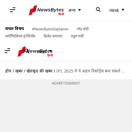
अन्य
Hindi
चर्चित विषय
#NewsBytesExplainer
नरेंद्र मोदी
आर्टिफिशियल इंटेलिजेंस
क्रिकेट समाचार
राहुल गांधी
Hindi
होम
/
खबरें
/
खेलकूद की खबरें
/
IPL 2025 में ये अहम रिकॉर्ड्स बना सकते हैं महेंद्र सिंह धोनी
ADVERTISEMENT