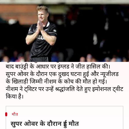
दौरान जिमी नीशम के कोच की मौत
लेखन
Jul 18, 2019
01:52 pm
Neeraj Pandey
क्या है खबर?
इंग्लैंड और न्यूजीलैंड के बीच खेला गया विश्व कप 2019
का फाइनल मुकाबला बेहद रोमांचक था।
मुकाबला टाई हुआ फिर सुपर ओवर भी टाई रहा जिसके
बाद बाउंड्री के आधार पर इंग्लैंड ने जीत हासिल की।
सुपर ओवर के दौरान एक दुखद घटना हुई और न्यूजीलैंड
के खिलाड़ी जिम्मी नीशम के कोच की मौत हो गई।
नीशम ने ट्विटर पर उन्हें श्रद्धांजलि देते हुए इमोशनल ट्वीट
मौत
सुपर ओवर के दौरान हुई मौत