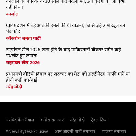
काजोल का करियर के 30 साल बाद बदला मन, अब करेंगी वो; जो कभी
नहीं किया
काजोल
CJP प्रदर्शन में बड़े आतंकी हमले की थी योजना, ISI से जुड़े 2 मॉड्यूल का
भंडाफोड़
कॉकरोच जनता पार्टी
राष्ट्रमंडल खेल 2026 खत्म होने के बाद पाकिस्तानी बॉक्सर समेत कई
एथलीट हुए लापता
राष्ट्रमंडल खेल 2026
प्रधानमंत्री वीडियो विवाद पर सरकार का मेटा को अल्टीमेटम, माफी मांगें या
होगी कड़ी कार्रवाई
नरेंद्र मोदी
अरविंद केजरीवाल
कांग्रेस समाचार
नरेंद्र मोदी
ट्रैवल टिप्स
#NewsBytesExclusive
आम आदमी पार्टी समाचार
भाजपा समाचार