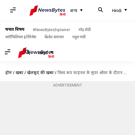
अन्य
Hindi
चर्चित विषय
#NewsBytesExplainer
नरेंद्र मोदी
आर्टिफिशियल इंटेलिजेंस
क्रिकेट समाचार
राहुल गांधी
Hindi
होम
/
खबरें
/
खेलकूद की खबरें
/
विश्व कप फाइनल के सुपर ओवर के दौरान जिमी नीशम के कोच की मौत
ADVERTISEMENT