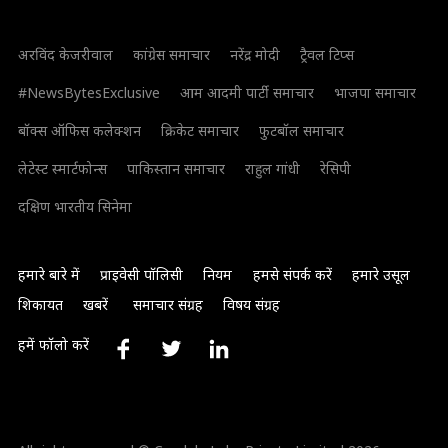
अरविंद केजरीवाल
कांग्रेस समाचार
नरेंद्र मोदी
ट्रैवल टिप्स
#NewsBytesExclusive
आम आदमी पार्टी समाचार
भाजपा समाचार
बॉक्स ऑफिस कलेक्शन
क्रिकेट समाचार
फुटबॉल समाचार
लेटेस्ट स्मार्टफोन्स
पाकिस्तान समाचार
राहुल गांधी
रेसिपी
दक्षिण भारतीय सिनेमा
हमारे बारे में
प्राइवेसी पॉलिसी
नियम
हमसे संपर्क करें
हमारे उसूल
शिकायत
खबरें
समाचार संग्रह
विषय संग्रह
हमें फॉलो करें