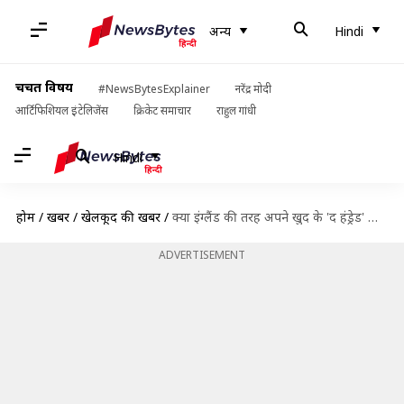
अन्य
Hindi
चर्चित विषय
#NewsBytesExplainer
नरेंद्र मोदी
आर्टिफिशियल इंटेलिजेंस
क्रिकेट समाचार
राहुल गांधी
Hindi
होम
/
खबरें
/
खेलकूद की खबरें
/
क्या इंग्लैंड की तरह अपने खुद के 'द हंड्रेड' की तैयारी कर रही है BCCI?
ADVERTISEMENT