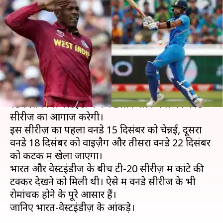
वेस्टइंडीज के आंकड़े और हेड-टू-हेड
रिकॉर्ड
लेखन
Dec 13, 2019
05:14 pm
मोहम्मद वाहिद
क्या है खबर?
टी-20 सीरीज़ अपने नाम करने के बाद अब भारतीय टीम
15 दिसंबर से वेस्टइंडीज के खिलाफ तीन मैचों की वनडे
सीरीज का आगाज करेगी।
इस सीरीज़ का पहला वनडे 15 दिसंबर को चेन्नई, दूसरा
वनडे 18 दिसंबर को वाइज़ैग और तीसरा वनडे 22 दिसंबर
को कटक में खेला जाएगा।
भारत और वेस्टइंडीज के बीच टी-20 सीरीज़ में कांटे की
टक्कर देखने को मिली थी। ऐसे में वनडे सीरीज के भी
रोमांचक होने के पूरे आसार हैं।