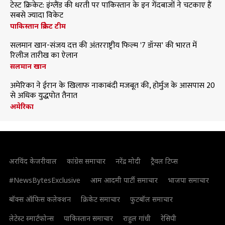
टेस्ट क्रिकेट: इंग्लैंड की धरती पर पाकिस्तान के इन गेंदबाजों ने चटकाए हैं
सबसे ज्यादा विकेट
पाकिस्तान क्रिकेट टीम
सलमान खान-संजय दत्त की अंतरराष्ट्रीय फिल्म '7 डॉग्स' की भारत में
रिलीज तारीख का ऐलान
सलमान खान
अमेरिका ने ईरान के खिलाफ नाकाबंदी मजबूत की, होर्मुज के आसपास 20
से अधिक युद्धपोत तैनात
अमेरिका
अरविंद केजरीवाल
कांग्रेस समाचार
नरेंद्र मोदी
ट्रैवल टिप्स
#NewsBytesExclusive
आम आदमी पार्टी समाचार
भाजपा समाचार
बॉक्स ऑफिस कलेक्शन
क्रिकेट समाचार
फुटबॉल समाचार
लेटेस्ट स्मार्टफोन्स
पाकिस्तान समाचार
राहुल गांधी
रेसिपी