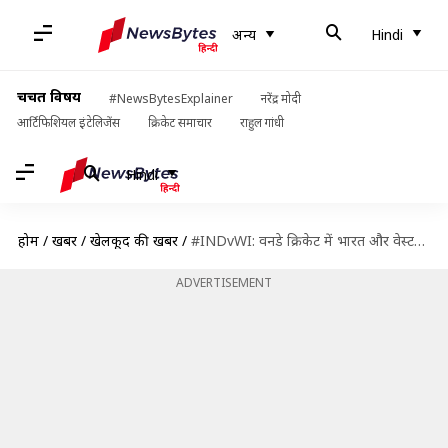
अन्य
Hindi
चर्चित विषय
#NewsBytesExplainer
नरेंद्र मोदी
आर्टिफिशियल इंटेलिजेंस
क्रिकेट समाचार
राहुल गांधी
Hindi
होम
/
खबरें
/
खेलकूद की खबरें
/
#INDvWI: वनडे क्रिकेट में भारत और वेस्टइंडीज के आंकड़े और हेड-टू-हेड रिकॉर्ड
ADVERTISEMENT