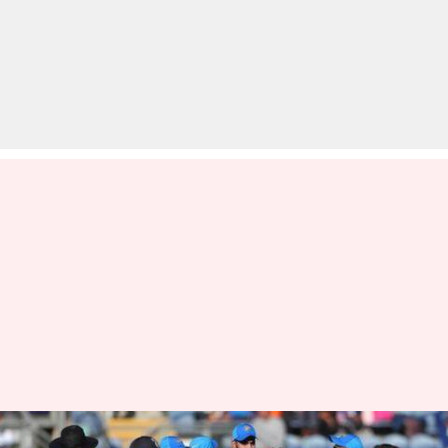
रोहित ने जड़ा शानदार शतक, भारत