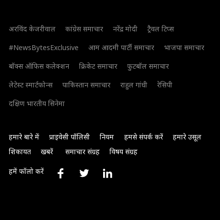
अरविंद केजरीवाल
कांग्रेस समाचार
नरेंद्र मोदी
ट्रैवल टिप्स
#NewsBytesExclusive
आम आदमी पार्टी समाचार
भाजपा समाचार
बॉक्स ऑफिस कलेक्शन
क्रिकेट समाचार
फुटबॉल समाचार
लेटेस्ट स्मार्टफोन्स
पाकिस्तान समाचार
राहुल गांधी
रेसिपी
दक्षिण भारतीय सिनेमा
हमारे बारे में
प्राइवेसी पॉलिसी
नियम
हमसे संपर्क करें
हमारे उसूल
शिकायत
खबरें
समाचार संग्रह
विषय संग्रह
हमें फॉलो करें