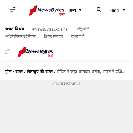
अन्य
Hindi
चर्चित विषय
#NewsBytesExplainer
नरेंद्र मोदी
आर्टिफिशियल इंटेलिजेंस
क्रिकेट समाचार
राहुल गांधी
Hindi
होम
/
खबरें
/
खेलकूद की खबरें
/
रोहित ने जड़ा शानदार शतक, भारत ने दक्षिण अफ्रीका को हराया, जानें मैच के रिकार्ड्स
ADVERTISEMENT