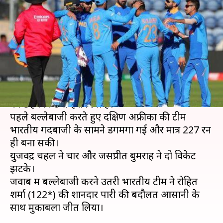
ने दक्षिण अफ्रीका को हराया, जानें मैच
के रिकार्ड्स
लेखन
Jun 05, 2019
10:57 pm
Neeraj Pandey
क्या है खबर?
विश्व कप 2019 के आठवें मैच में भारत ने दक्षिण अफ्रीका
को छह विकेट से हरा दिया है।
पहले बल्लेबाजी करते हुए दक्षिण अफ्रीका की टीम
भारतीय गेंदबाजी के सामने डगमगा गई और मात्र 227 रन
ही बना सकी।
युजवेंद्र चहल ने चार और जसप्रीत बुमराह ने दो विकेट
झटके।
जवाब में बल्लेबाजी करने उतरी भारतीय टीम ने रोहित
शर्मा (122*) की शानदार पारी की बदौलत आसानी के