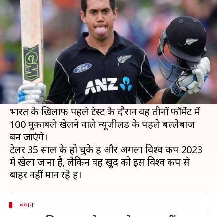
2023 विश्व कप- रॉस टेलर
लेखन
Feb 18, 2020
04:11 pm
Neeraj Pandey
क्या है खबर?
न्यूजीलैंड के दिग्गज बल्लेबाज रॉस टेलर फिलहाल
शानदार फॉर्म में चल रहे हैं और अपनी टीम का अटूट
हिस्सा हैं।
भारत के खिलाफ पहले टेस्ट के दौरान वह तीनों फॉर्मेट में
100 मुकाबले खेलने वाले न्यूजीलैंड के पहले बल्लेबाज
बन जाएंगे।
टेलर 35 साल के हो चुके हैं और अगला विश्व कप 2023
में खेला जाना है, लेकिन वह खुद को इस विश्व कप से
बयान