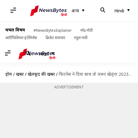
अन्य
Hindi
चर्चित विषय
#NewsBytesExplainer
नरेंद्र मोदी
आर्टिफिशियल इंटेलिजेंस
क्रिकेट समाचार
राहुल गांधी
Hindi
होम
/
खबरें
/
खेलकूद की खबरें
/
फिटनेस ने दिया साथ तो जरूर खेलूंगा 2023 विश्व कप- रॉस टेलर
ADVERTISEMENT