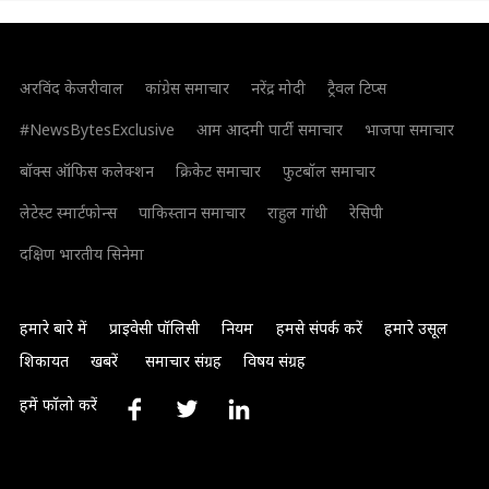
अरविंद केजरीवाल
कांग्रेस समाचार
नरेंद्र मोदी
ट्रैवल टिप्स
#NewsBytesExclusive
आम आदमी पार्टी समाचार
भाजपा समाचार
बॉक्स ऑफिस कलेक्शन
क्रिकेट समाचार
फुटबॉल समाचार
लेटेस्ट स्मार्टफोन्स
पाकिस्तान समाचार
राहुल गांधी
रेसिपी
दक्षिण भारतीय सिनेमा
हमारे बारे में
प्राइवेसी पॉलिसी
नियम
हमसे संपर्क करें
हमारे उसूल
शिकायत
खबरें
समाचार संग्रह
विषय संग्रह
हमें फॉलो करें