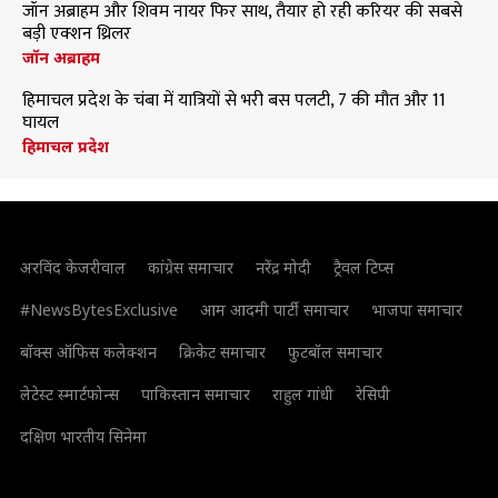
जॉन अब्राहम और शिवम नायर फिर साथ, तैयार हो रही करियर की सबसे
बड़ी एक्शन थ्रिलर
जॉन अब्राहम
हिमाचल प्रदेश के चंबा में यात्रियों से भरी बस पलटी, 7 की मौत और 11
घायल
हिमाचल प्रदेश
अरविंद केजरीवाल
कांग्रेस समाचार
नरेंद्र मोदी
ट्रैवल टिप्स
#NewsBytesExclusive
आम आदमी पार्टी समाचार
भाजपा समाचार
बॉक्स ऑफिस कलेक्शन
क्रिकेट समाचार
फुटबॉल समाचार
लेटेस्ट स्मार्टफोन्स
पाकिस्तान समाचार
राहुल गांधी
रेसिपी
दक्षिण भारतीय सिनेमा