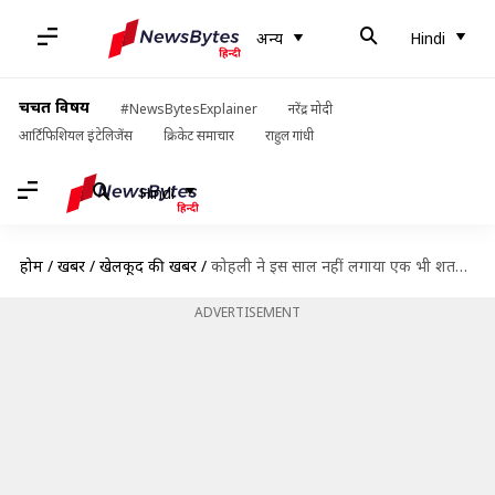
अन्य
Hindi
चर्चित विषय
#NewsBytesExplainer
नरेंद्र मोदी
आर्टिफिशियल इंटेलिजेंस
क्रिकेट समाचार
राहुल गांधी
Hindi
होम
/
खबरें
/
खेलकूद की खबरें
/
कोहली ने इस साल नहीं लगाया एक भी शतक, आंकड़ों में जानिए 2020 का प्रदर्शन
ADVERTISEMENT