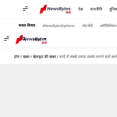
देश
राजनीति
दुनिय
चर्चित विषय
#NewsBytesExplainer
नरेंद्र मोदी
आर्टिफिशियल इ
Hindi
होम
/
खबरें
/
खेलकूद की खबरें
/
वनडे में सबसे ज्यादा छक्के लगाने वाले बल