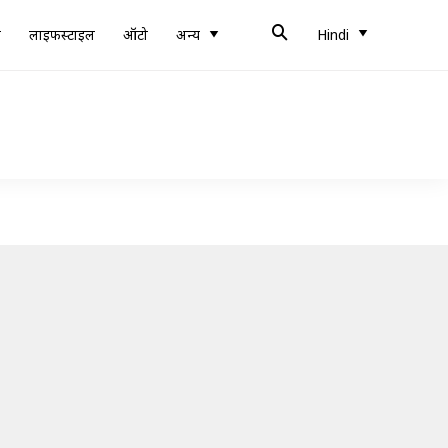
ब
लाइफस्टाइल
ऑटो
अन्य
Hindi