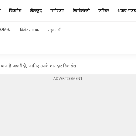
ा
बिज़नेस
खेलकूद
मनोरंजन
टेक्नोलॉजी
करियर
अजब-गज
ंटेलिजेंस
क्रिकेट समाचार
राहुल गांधी
्लेबाज हैं अफरीदी, जानिए उनके शानदार रिकार्ड्स
ADVERTISEMENT