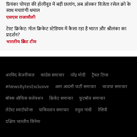
प्रियंका चोपड़ा की हॉलीवुड में बड़ी छलांग, अब ऑस्कर विजेता रसेल क्रो के
साथ मचाएंगी धमाल
एसएस राजामौली
टेस्ट क्रिकेट: गॉल क्रिकेट स्टेडियम में कैसा रहा है भारत और श्रीलंका का
प्रदर्शन?
भारतीय क्रिकेट टीम
अरविंद केजरीवाल
कांग्रेस समाचार
नरेंद्र मोदी
ट्रैवल टिप्स
#NewsBytesExclusive
आम आदमी पार्टी समाचार
भाजपा समाचार
बॉक्स ऑफिस कलेक्शन
क्रिकेट समाचार
फुटबॉल समाचार
लेटेस्ट स्मार्टफोन्स
पाकिस्तान समाचार
राहुल गांधी
रेसिपी
दक्षिण भारतीय सिनेमा