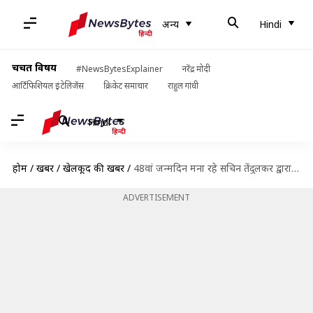
अन्य
Hindi
चर्चित विषय
#NewsBytesExplainer
नरेंद्र मोदी
आर्टिफिशियल इंटेलिजेंस
क्रिकेट समाचार
राहुल गांधी
Hindi
होम
/
खबरें
/
खेलकूद की खबरें
/
48वां जन्मदिन मना रहे सचिन तेंदुलकर द्वारा बनाए गए रिकॉर्ड्स पर एक नजर
ADVERTISEMENT