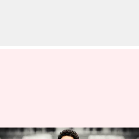
48वां जन्मदिन मना रहे सचिन