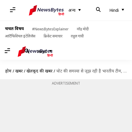
अन्य
Hindi
चर्चित विषय
#NewsBytesExplainer
नरेंद्र मोदी
आर्टिफिशियल इंटेलिजेंस
क्रिकेट समाचार
राहुल गांधी
Hindi
होम
/
खबरें
/
खेलकूद की खबरें
/
चोट की समस्या से जूझ रही है भारतीय टीम, जानें चोटिल खिलाड़ियों की लिस्ट
ADVERTISEMENT