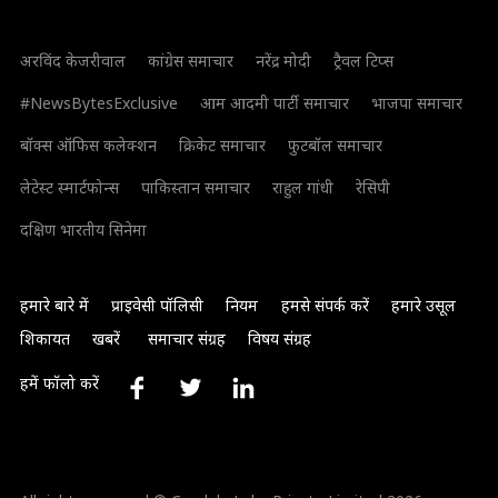
अरविंद केजरीवाल
कांग्रेस समाचार
नरेंद्र मोदी
ट्रैवल टिप्स
#NewsBytesExclusive
आम आदमी पार्टी समाचार
भाजपा समाचार
बॉक्स ऑफिस कलेक्शन
क्रिकेट समाचार
फुटबॉल समाचार
लेटेस्ट स्मार्टफोन्स
पाकिस्तान समाचार
राहुल गांधी
रेसिपी
दक्षिण भारतीय सिनेमा
हमारे बारे में
प्राइवेसी पॉलिसी
नियम
हमसे संपर्क करें
हमारे उसूल
शिकायत
खबरें
समाचार संग्रह
विषय संग्रह
हमें फॉलो करें