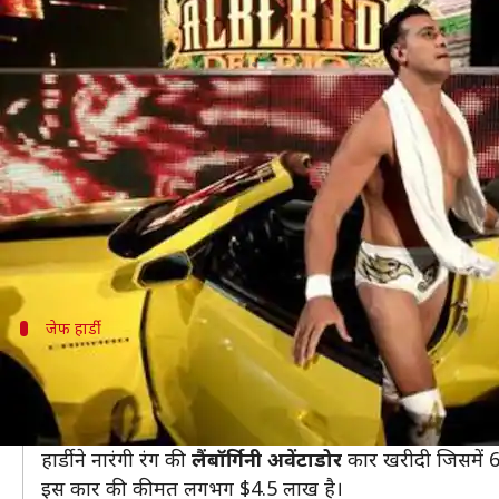
WWE: बिता रहे रईसी की जिंदगी, जानिए
लेखन
Jan 20, 2019
09:29 am
Neeraj Pandey
क्या है खबर?
WWE सुपरस्टार्स की कमाई काफी ज़्यादा होती है और वह उ
ढेर सारा पैसा कमाने वाले सुपरस्टार्स महंगे घरों और महंगी गाड
कुछ सुपरस्टार्स को नई-नई और महंगी कारें खरीदने का शौक र
जेफ हार्डी
$4.5 लाख की कार रखने वाले रेसलर
जेफ हार्डी और मैट हार्डी दोनों भाई मिलकर लगभग दो दशक से र
WWE में वापसी करने के साथ ही जेफ हार्डी ने सबसे शानदार 
हार्डी ने नारंगी रंग की
लैंबॉर्गिनी
अवेंटाडोर
कार खरीदी जिसमें 6-
इस कार की कीमत लगभग $4.5 लाख है।