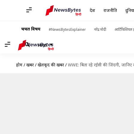
देश
राजनीति
दुनिय
चर्चित विषय
#NewsBytesExplainer
नरेंद्र मोदी
आर्टिफिशियल इ
Hindi
होम
/
खबरें
/
खेलकूद की खबरें
/
WWE: बिता रहे रईसी की जिंदगी, जानिए सबस