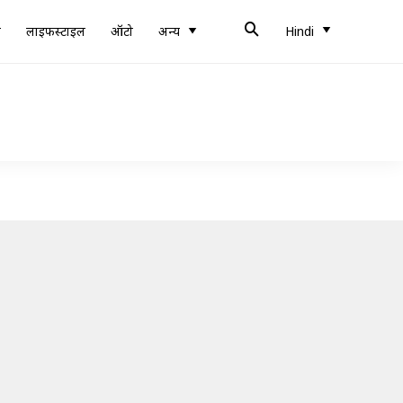
ब
लाइफस्टाइल
ऑटो
अन्य
Hindi