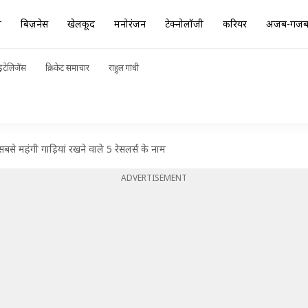
ा
बिज़नेस
खेलकूद
मनोरंजन
टेक्नोलॉजी
करियर
अजब-गज
ंटेलिजेंस
क्रिकेट समाचार
राहुल गांधी
े महंगी गाड़ियां रखने वाले 5 रेसलर्स के नाम
ADVERTISEMENT