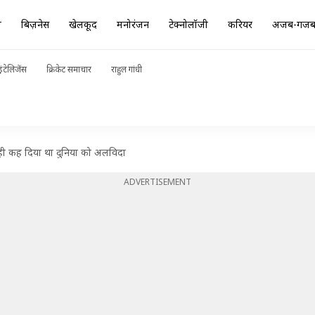
ा
बिज़नेस
खेलकूद
मनोरंजन
टेक्नोलॉजी
करियर
अजब-गज
ंटेलिजेंस
क्रिकेट समाचार
राहुल गांधी
ं ही कह दिया था दुनिया को अलविदा
ADVERTISEMENT