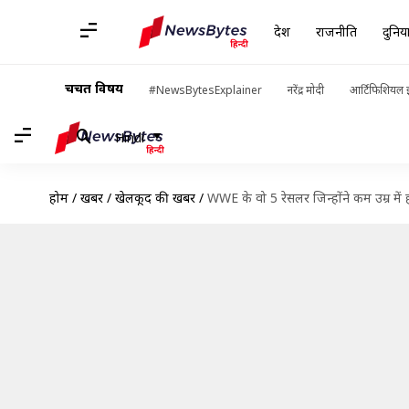
देश
राजनीति
दुनिय
चर्चित विषय
#NewsBytesExplainer
नरेंद्र मोदी
आर्टिफिशियल इ
Hindi
होम
/
खबरें
/
खेलकूद की खबरें
/
WWE के वो 5 रेसलर जिन्होंने कम उम्र मे