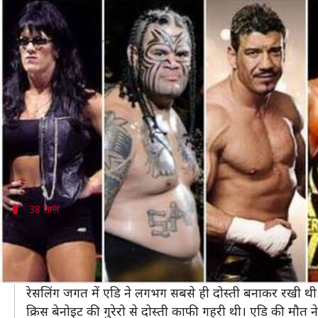
WWE के वो 5 रेसलर जिन्होंने कम उम्र
लेखन
Nov 30, 2018
08:04 pm
Neeraj Pandey
क्या है खबर?
रेसलिंग जगत में प्रोफेशनल रेसलर्स की मौत ने काफी गहरा झ
एक रेसलर के लिए अपने करैक्टर और वास्तविक जीवन को 
कुछ रेसलर ऐसे रहे हैं, जिनकी जीवनलीला काफी जल्दी समाप्त
38 साल
एडि गुरेरो
WWE
जगत में यदि कोई सबसे ज्यादा प्रभाव डाल सकता था तो व
एडि को उनके शानदार रिंग स्किल के लिए जाना जाता है और इ
रेसलिंग जगत में एडि ने लगभग सबसे ही दोस्ती बनाकर रखी थी
क्रिस बेनोइट की गुरेरो से दोस्ती काफी गहरी थी। एडि की मौत