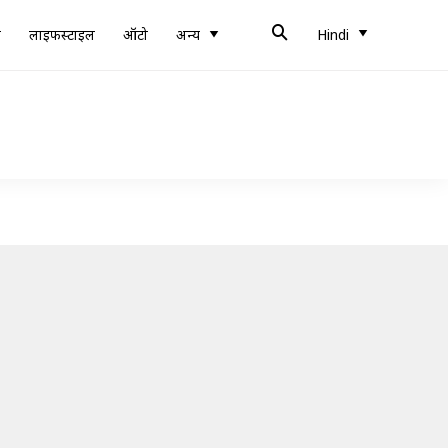
ब
लाइफस्टाइल
ऑटो
अन्य
Hindi