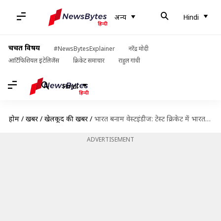
अन्य
Hindi
चर्चित विषय
#NewsBytesExplainer
नरेंद्र मोदी
आर्टिफिशियल इंटेलिजेंस
क्रिकेट समाचार
राहुल गांधी
Hindi
होम
/
खबरें
/
खेलकूद की खबरें
/
भारत बनाम वेस्टइंडीज: टेस्ट क्रिकेट में भारत की वेस्टइंडीज में पांच यादगार जीत
ADVERTISEMENT