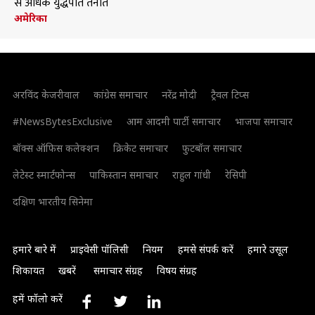
से अधिक युद्धपोत तैनात
अमेरिका
अरविंद केजरीवाल
कांग्रेस समाचार
नरेंद्र मोदी
ट्रैवल टिप्स
#NewsBytesExclusive
आम आदमी पार्टी समाचार
भाजपा समाचार
बॉक्स ऑफिस कलेक्शन
क्रिकेट समाचार
फुटबॉल समाचार
लेटेस्ट स्मार्टफोन्स
पाकिस्तान समाचार
राहुल गांधी
रेसिपी
दक्षिण भारतीय सिनेमा
हमारे बारे में
प्राइवेसी पॉलिसी
नियम
हमसे संपर्क करें
हमारे उसूल
शिकायत
खबरें
समाचार संग्रह
विषय संग्रह
हमें फॉलो करें