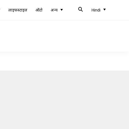
ब
लाइफस्टाइल
ऑटो
अन्य
Hindi