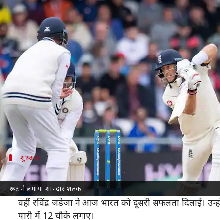
हेडिंग्ले टेस्ट: रूट के शतक से मजबूत स्थि
लेखन
Aug 26, 2021
11:05 pm
अंकित पसबोला
क्या है खबर?
हेडिंग्ले में खेले जा रहे सीरीज के तीसरे टेस्ट में इंग्लैंड न
दूसरे दिन के खेल की समाप्ति तक इंग्लैंड ने कप्तान जो र
मेजबान टीम के पास पहली पारी के आधार पर 345 रनों की 
क्रीज पर क्रेग ओवरटन (24) और ओली रॉबिन्सन (0) बने हुए ह
शुरुआत
आज ऐसी रही इंग्लैंड की शुरुआत
रूट ने लगाया शानदार शतक
कल के स्कोर 120/0 से आगे खेलने उतरी इंग्लैंड को आज पहला झट
वहीं रविंद्र जडेजा ने आज भारत को दूसरी सफलता दिलाई। उन्
पारी में 12 चौके लगाए।