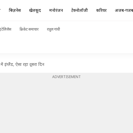
ा
बिज़नेस
खेलकूद
मनोरंजन
टेक्नोलॉजी
करियर
अजब-गज
ंटेलिजेंस
क्रिकेट समाचार
राहुल गांधी
में इंग्लैंड, ऐसा रहा दूसरा दिन
ADVERTISEMENT