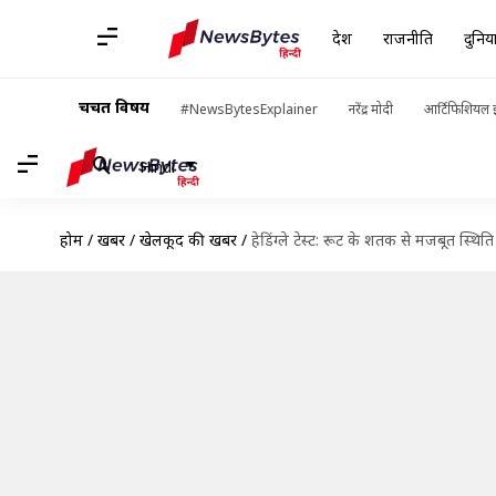
देश
राजनीति
दुनिय
चर्चित विषय
#NewsBytesExplainer
नरेंद्र मोदी
आर्टिफिशियल इ
Hindi
होम
/
खबरें
/
खेलकूद की खबरें
/
हेडिंग्ले टेस्ट: रूट के शतक से मजबूत स्थिति 