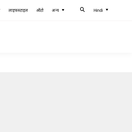
ब
लाइफस्टाइल
ऑटो
अन्य
Hindi