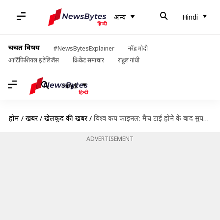
अन्य
Hindi
चर्चित विषय
#NewsBytesExplainer
नरेंद्र मोदी
आर्टिफिशियल इंटेलिजेंस
क्रिकेट समाचार
राहुल गांधी
Hindi
होम
/
खबरें
/
खेलकूद की खबरें
/
विश्व कप फाइनल: मैच टाई होने के बाद सुपर ओवर भी टाई, विश्व विजेता बना इंग्लैंड
ADVERTISEMENT