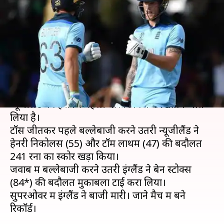
बाद सुपर ओवर भी टाई, विश्व विजेता
बना इंग्लैंड
लेखन
Jul 15, 2019
12:20 am
Neeraj Pandey
क्या है खबर?
विश्व कप 2019 के फाइनल मुकाबले में इंग्लैंड ने
न्यूजीलैंड को हराकर पहली बार विश्व कप खिताब जीत
लिया है।
टॉस जीतकर पहले बल्लेबाजी करने उतरी न्यूजीलैंड ने
हेनरी निकोलस (55) और टॉम लाथम (47) की बदौलत
241 रनों का स्कोर खड़ा किया।
जवाब में बल्लेबाजी करने उतरी इंग्लैंड ने बेन स्टोक्स
(84*) की बदौलत मुकाबला टाई करा लिया।
सुपरओवर में इंग्लैंड ने बाजी मारी। जाने मैच में बने