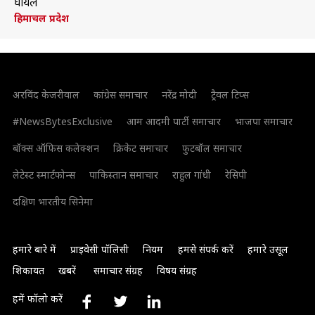
घायल
हिमाचल प्रदेश
अरविंद केजरीवाल
कांग्रेस समाचार
नरेंद्र मोदी
ट्रैवल टिप्स
#NewsBytesExclusive
आम आदमी पार्टी समाचार
भाजपा समाचार
बॉक्स ऑफिस कलेक्शन
क्रिकेट समाचार
फुटबॉल समाचार
लेटेस्ट स्मार्टफोन्स
पाकिस्तान समाचार
राहुल गांधी
रेसिपी
दक्षिण भारतीय सिनेमा
हमारे बारे में
प्राइवेसी पॉलिसी
नियम
हमसे संपर्क करें
हमारे उसूल
शिकायत
खबरें
समाचार संग्रह
विषय संग्रह
हमें फॉलो करें