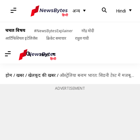
अन्य
Hindi
चर्चित विषय
#NewsBytesExplainer
नरेंद्र मोदी
आर्टिफिशियल इंटेलिजेंस
क्रिकेट समाचार
राहुल गांधी
Hindi
होम
/
खबरें
/
खेलकूद की खबरें
/
ऑस्ट्रेलिया बनाम भारत: सिडनी टेस्ट में मजबूत स्थिति में ऑस्ट्रेलिया, ऐसा रहा चौथा दिन
ADVERTISEMENT