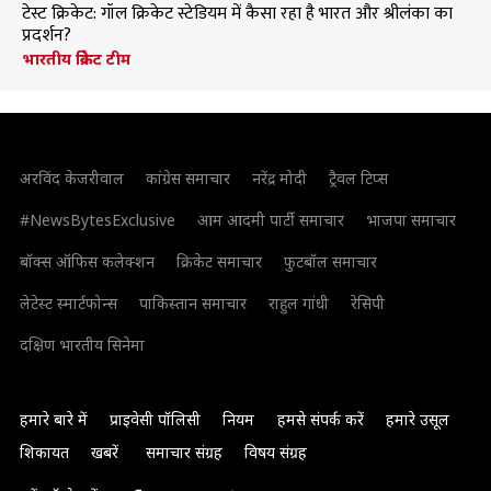
टेस्ट क्रिकेट: गॉल क्रिकेट स्टेडियम में कैसा रहा है भारत और श्रीलंका का
प्रदर्शन?
भारतीय क्रिकेट टीम
अरविंद केजरीवाल
कांग्रेस समाचार
नरेंद्र मोदी
ट्रैवल टिप्स
#NewsBytesExclusive
आम आदमी पार्टी समाचार
भाजपा समाचार
बॉक्स ऑफिस कलेक्शन
क्रिकेट समाचार
फुटबॉल समाचार
लेटेस्ट स्मार्टफोन्स
पाकिस्तान समाचार
राहुल गांधी
रेसिपी
दक्षिण भारतीय सिनेमा
हमारे बारे में
प्राइवेसी पॉलिसी
नियम
हमसे संपर्क करें
हमारे उसूल
शिकायत
खबरें
समाचार संग्रह
विषय संग्रह