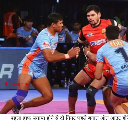
प्रो कबड्डी लीग 2018: मनिंदर के तूफान म
लेखन
Dec 27, 2018
12:24 pm
Neeraj Pandey
क्या है खबर?
बुधवार की रात खेले गए प्रो कबड्डी लीग 2018 के जोन B के मु
बंगाल ने इस जीत के साथ ही जोन B को टॉप करने की अपनी उ
मनिंदर सिंह ने एक बार फिर बंगाल के लिए शानदार प्रदर्श
पहला हाफ
पहला हाफ रहा बेहद करीबी
जोन B में बेंगलुरु बुल्स और बंगाल वारियर्स के बीच खेले ग
बेंगलुरु के लिए पवन सहरावत और रोहित कुमार लगातार अच्छा प्
पहला हाफ समाप्त होने से दो मिनट पहले बंगाल ऑल आउट होने क