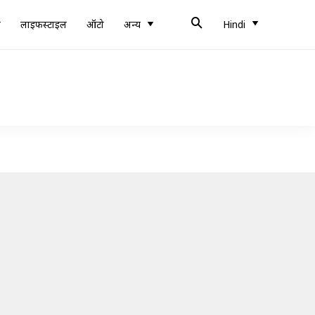
ब
लाइफस्टाइल
ऑटो
अन्य
Hindi