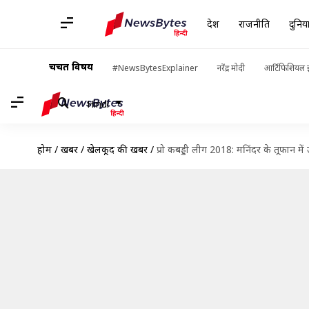
देश
राजनीति
दुनिय
चर्चित विषय
#NewsBytesExplainer
नरेंद्र मोदी
आर्टिफिशियल इ
Hindi
होम
/
खबरें
/
खेलकूद की खबरें
/
प्रो कबड्डी लीग 2018: मनिंदर के तूफान में 