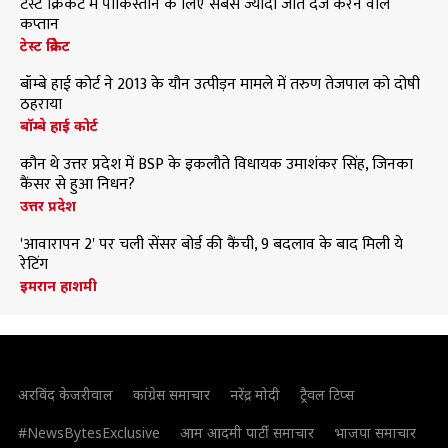
टेस्ट क्रिकेट में पाकिस्तान के लिए सबसे ज्यादा जीत दर्ज करने वाले
कप्तान
टेस्ट क्रिकेट
बॉम्बे हाई कोर्ट ने 2013 के यौन उत्पीड़न मामले में तरुण तेजपाल को दोषी
ठहराया
बॉम्बे हाई कोर्ट
कौन थे उत्तर प्रदेश में BSP के इकलौते विधायक उमाशंकर सिंह, जिनका
कैंसर से हुआ निधन?
उत्तर प्रदेश
'आवारापन 2' पर चली सेंसर बोर्ड की कैंची, 9 बदलाव के बाद मिली ये
रेटिंग
इमरान हाशमी
अरविंद केजरीवाल
कांग्रेस समाचार
नरेंद्र मोदी
ट्रैवल टिप्स
#NewsBytesExclusive
आम आदमी पार्टी समाचार
भाजपा समाचार