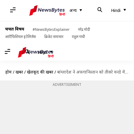
अन्य
Hindi
चर्चित विषय
#NewsBytesExplainer
नरेंद्र मोदी
आर्टिफिशियल इंटेलिजेंस
क्रिकेट समाचार
राहुल गांधी
Hindi
होम
/
खबरें
/
खेलकूद की खबरें
/
बांग्लादेश ने अफगानिस्तान को तीसरे वनडे में हराया, ये बने रिकॉर्ड्स
ADVERTISEMENT