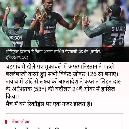
वनडे में हराया, ये बने रिकॉर्ड्स
लेखन
Jul 11, 2023
07:09 pm
अंकित पसबोला
क्या है खबर?
बांग्लादेश क्रिकेट टीम
ने तीसरे वनडे मैच में
अफगानिस्तान
क्रिकेट टीम
को 7 विकेट से हरा दिया। इस हार के बावजूद
शोरिफुल इस्लाम ने किया अपना सर्वश्रेष्ठ गेंदबाजी प्रदर्शन (तस्वीर:
ट्विटर/@ICC)
अफगानिस्तान ने यह सीरीज 2-1 से जीत ली है।
चटगांव में खेले गए मुकाबले में अफगानिस्तान ने पहले
बल्लेबाजी करते हुए सभी विकेट खोकर 126 रन बनाए।
जवाब में छोटे से लक्ष्य को बांग्लादेश ने कप्तान लिटन दास
के अर्धशतक (53*) की बदौलत 24वें ओवर में हासिल
किया।
लेखा-जोखा