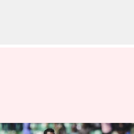
बांग्लादेश ने अफगानिस्तान को तीसरे