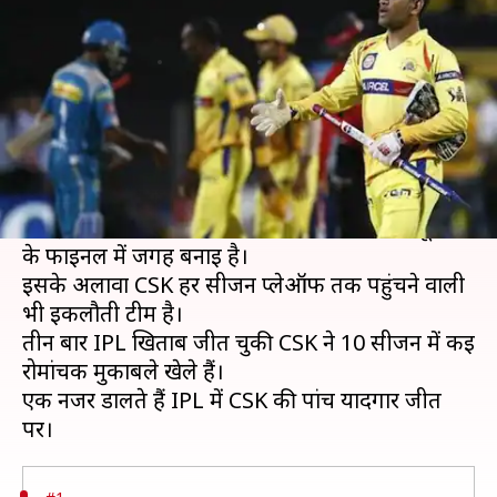
हासिल की गई पांच यादगार जीत
लेखन
Mar 27, 2020
07:00 am
Neeraj Pandey
क्या है खबर?
चेन्नई सुपरकिंग्स (CSK) इंडियन प्रीमियर लीग (IPL) की
सबसे सफल टीमों में से एक है।
यह इकलौती टीम है जिसने सबसे ज़्यादा आठ बार टूर्नामेंट
के फाइनल में जगह बनाई है।
इसके अलावा CSK हर सीजन प्लेऑफ तक पहुंचने वाली
भी इकलौती टीम है।
तीन बार IPL खिताब जीत चुकी CSK ने 10 सीजन में कई
रोमांचक मुकाबले खेले हैं।
एक नजर डालते हैं IPL में CSK की पांच यादगार जीत