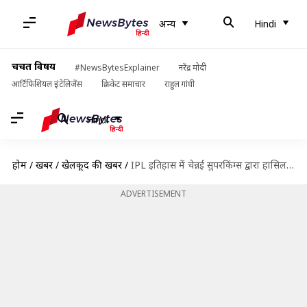
अन्य
Hindi
चर्चित विषय
#NewsBytesExplainer
नरेंद्र मोदी
आर्टिफिशियल इंटेलिजेंस
क्रिकेट समाचार
राहुल गांधी
Hindi
होम
/
खबरें
/
खेलकूद की खबरें
/
IPL इतिहास में चेन्नई सुपरकिंग्स द्वारा हासिल की गई पांच यादगार जीत
ADVERTISEMENT