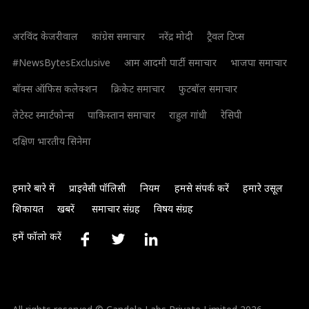
अरविंद केजरीवाल
कांग्रेस समाचार
नरेंद्र मोदी
ट्रैवल टिप्स
#NewsBytesExclusive
आम आदमी पार्टी समाचार
भाजपा समाचार
बॉक्स ऑफिस कलेक्शन
क्रिकेट समाचार
फुटबॉल समाचार
लेटेस्ट स्मार्टफोन्स
पाकिस्तान समाचार
राहुल गांधी
रेसिपी
दक्षिण भारतीय सिनेमा
हमारे बारे में
प्राइवेसी पॉलिसी
नियम
हमसे संपर्क करें
हमारे उसूल
शिकायत
खबरें
समाचार संग्रह
विषय संग्रह
हमें फॉलो करें