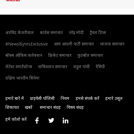
अरविंद केजरीवाल
कांग्रेस समाचार
नरेंद्र मोदी
ट्रैवल टिप्स
#NewsBytesExclusive
आम आदमी पार्टी समाचार
भाजपा समाचार
बॉक्स ऑफिस कलेक्शन
क्रिकेट समाचार
फुटबॉल समाचार
लेटेस्ट स्मार्टफोन्स
पाकिस्तान समाचार
राहुल गांधी
रेसिपी
दक्षिण भारतीय सिनेमा
हमारे बारे में
प्राइवेसी पॉलिसी
नियम
हमसे संपर्क करें
हमारे उसूल
शिकायत
खबरें
समाचार संग्रह
विषय संग्रह
हमें फॉलो करें