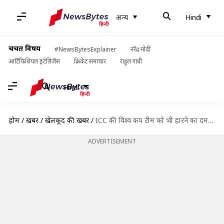
अन्य
Hindi
चर्चित विषय
#NewsBytesExplainer
नरेंद्र मोदी
आर्टिफिशियल इंटेलिजेंस
क्रिकेट समाचार
राहुल गांधी
Hindi
होम
/
खबरें
/
खेलकूद की खबरें
/
ICC की विश्व कप टीम को भी हारने का दम रखती है यह बेस्ट इलेवन
ADVERTISEMENT