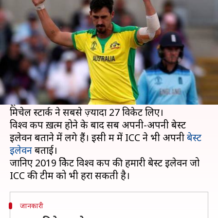
का दम रखती है यह बेस्ट इलेवन
लेखन
Jul 16, 2019
01:52 pm
मोहम्मद वाहिद
क्या है खबर?
2019 क्रिकेट विश्व के फाइनल मुकाबले में इंग्लैंड ने
न्यूजीलैंड को हराकर पहली बार खिताब पर कब्जा किया।
टूर्नामेंट में रोहित शर्मा ने सबसे ज़्यादा 648 रन बनाए। वहीं
मिचेल स्टार्क ने सबसे ज़्यादा 27 विकेट लिए।
विश्व कप ख़त्म होने के बाद सब अपनी-अपनी बेस्ट
इलेवन बताने में लगे हैं। इसी क्रम में ICC ने भी अपनी
बेस्ट
इलेवन
बताई।
जानिए 2019 क्रिकेट विश्व कप की हमारी बेस्ट इलेवन जो
जानकारी