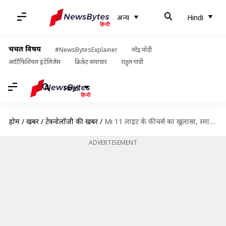
अन्य
Hindi
चर्चित विषय
#NewsBytesExplainer
नरेंद्र मोदी
आर्टिफिशियल इंटेलिजेंस
क्रिकेट समाचार
राहुल गांधी
Hindi
होम
/
खबरें
/
टेक्नोलॉजी की खबरें
/
Mi 11 लाइट के फीचर्स का खुलासा, स्मार्टफोन में दिए जा सकते हैं चार कैमरे
ADVERTISEMENT