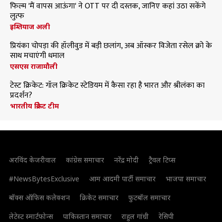
फिल्म 'मैं वापस आऊंगा' ने OTT पर दी दस्तक, जानिए कहां उठा सकेंगे
लुत्फ
इम्तियाज अली
प्रियंका चोपड़ा की हॉलीवुड में बड़ी छलांग, अब ऑस्कर विजेता रसेल क्रो के
साथ मचाएंगी धमाल
एसएस राजामौली
टेस्ट क्रिकेट: गॉल क्रिकेट स्टेडियम में कैसा रहा है भारत और श्रीलंका का
प्रदर्शन?
भारतीय क्रिकेट टीम
अरविंद केजरीवाल
कांग्रेस समाचार
नरेंद्र मोदी
ट्रैवल टिप्स
#NewsBytesExclusive
आम आदमी पार्टी समाचार
भाजपा समाचार
बॉक्स ऑफिस कलेक्शन
क्रिकेट समाचार
फुटबॉल समाचार
लेटेस्ट स्मार्टफोन्स
पाकिस्तान समाचार
राहुल गांधी
रेसिपी