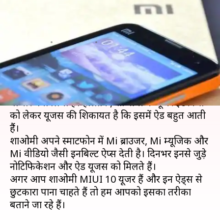
परेशान? यह तरीका अपनाकर करें
बंद
लेखन
May 09, 2019
02:00 pm
प्रमोद कुमार
क्या है खबर?
चीनी स्मार्टफोन कंपनी शाओमी ने भारत में अपना बड़ा
बाजार बना लिया है। हालांकि, शाओमी के यूजर इंटरफेस
को लेकर यूजर्स की शिकायत है कि इसमें ऐड बहुत आती
हैं।
शाओमी अपने स्मार्टफोन में Mi ब्राउजर, Mi म्यूजिक और
Mi वीडियो जैसी इनबिल्ट ऐप्स देती है। दिनभर इनसे जुड़े
नोटिफिकेशन और ऐड यूजर्स को मिलते हैं।
अगर आप शाओमी MIUI 10 यूजर हैं और इन ऐड्स से
छुटकारा पाना चाहते हैं तो हम आपको इसका तरीका