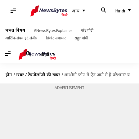
अन्य
Hindi
चर्चित विषय
#NewsBytesExplainer
नरेंद्र मोदी
आर्टिफिशियल इंटेलिजेंस
क्रिकेट समाचार
राहुल गांधी
Hindi
होम
/
खबरें
/
टेक्नोलॉजी की खबरें
/
शाओमी फोन में ऐड आने से हैं परेशान? यह तरीका अपनाकर करें बंद
ADVERTISEMENT