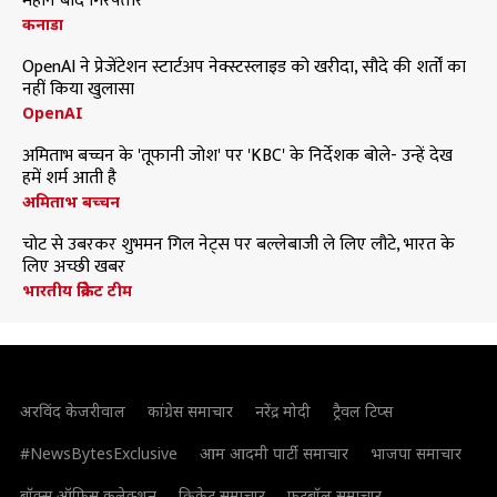
महीने बाद गिरफ्तार
कनाडा
OpenAI ने प्रेजेंटेशन स्टार्टअप नेक्स्टस्लाइड को खरीदा, सौदे की शर्तों का
नहीं किया खुलासा
OpenAI
अमिताभ बच्चन के 'तूफानी जोश' पर 'KBC' के निर्देशक बोले- उन्हें देख
हमें शर्म आती है
अमिताभ बच्चन
चोट से उबरकर शुभमन गिल नेट्स पर बल्लेबाजी ले लिए लौटे, भारत के
लिए अच्छी खबर
भारतीय क्रिकेट टीम
अरविंद केजरीवाल
कांग्रेस समाचार
नरेंद्र मोदी
ट्रैवल टिप्स
#NewsBytesExclusive
आम आदमी पार्टी समाचार
भाजपा समाचार
बॉक्स ऑफिस कलेक्शन
क्रिकेट समाचार
फुटबॉल समाचार