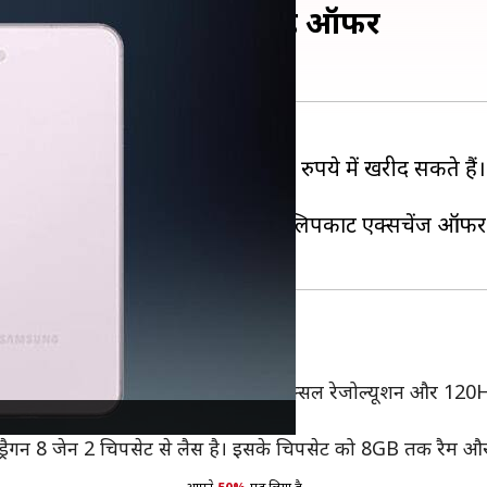
 में खरीदें, यहां उपलब्ध है ऑफर
+256GB वेरिएंट को आप से 19,999 रुपये में खरीद सकते हैं
लब्ध है।
क्त छूट मिल रही है। इस हैंडसेट पर फ्लिपकार्ट एक्सचेंज ऑफर
्प्ले मिलती है, जो 2,340×1,080 पिक्सल रेजोल्यूशन और 120Hz रिफ्
र 5G कनेक्टिविटी सपोर्ट करता है।
पड्रैगन 8 जेन 2 चिपसेट से लैस है। इसके चिपसेट को 8GB तक रैम औ