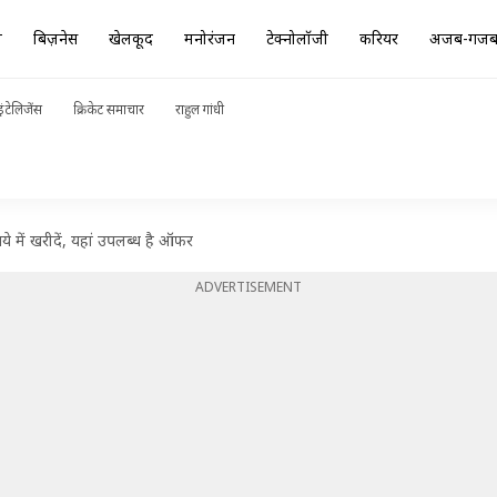
ा
बिज़नेस
खेलकूद
मनोरंजन
टेक्नोलॉजी
करियर
अजब-गज
ंटेलिजेंस
क्रिकेट समाचार
राहुल गांधी
े में खरीदें, यहां उपलब्ध है ऑफर
ADVERTISEMENT