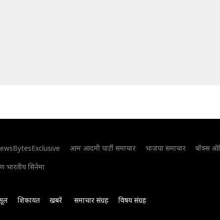
ewsBytesExclusive
आम आदमी पार्टी समाचार
भाजपा समाचार
बॉक्स ऑ
िण भारतीय सिनेमा
सूल
शिकायत
खबरें
समाचार संग्रह
विषय संग्रह