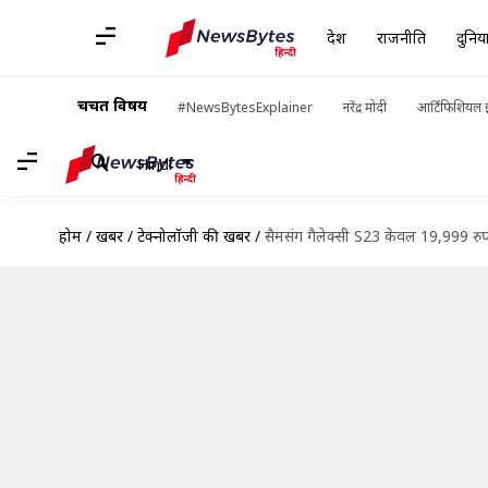
देश
राजनीति
दुनिय
चर्चित विषय
#NewsBytesExplainer
नरेंद्र मोदी
आर्टिफिशियल इ
Hindi
होम
/
खबरें
/
टेक्नोलॉजी की खबरें
/
सैमसंग गैलेक्सी S23 केवल 19,999 रुपय