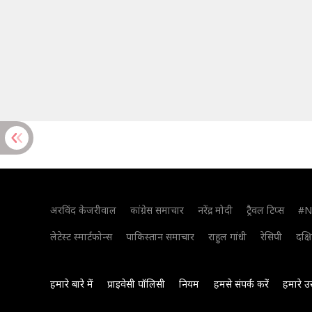
अरविंद केजरीवाल
कांग्रेस समाचार
नरेंद्र मोदी
ट्रैवल टिप्स
#N
लेटेस्ट स्मार्टफोन्स
पाकिस्तान समाचार
राहुल गांधी
रेसिपी
दक्ष
हमारे बारे में
प्राइवेसी पॉलिसी
नियम
हमसे संपर्क करें
हमारे उ