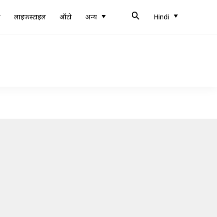
ब
लाइफस्टाइल
ऑटो
अन्य
Hindi