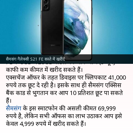
खरीदें, यहां पाएं 65,000 रुपये तक
छूट
लेखन
Jun 05, 2024
06:29 pm
बिश्वजीत कुमार
क्या है खबर?
ई-कॉमर्स प्लेटफॉर्म
फ्लिपकार्ट
से सैमसंग गैलेक्सी S21
सैमसंग गैलेक्सी S21 FE सस्ते में खरीदें
FE के 8GB+128GB मॉडल को आप आज (5 जून)
काफी कम कीमत में खरीद सकते हैं।
एक्सचेंज ऑफर के तहत डिवाइस पर फ्लिपकार्ट 41,000
रुपये तक छूट दे रही है। इसके साथ ही सैमसंग एक्सिस
बैंक कार्ड से भुगतान कर आप 10 प्रतिशत छूट पा सकते
सैमसंग
के इस स्मार्टफोन की असली कीमत 69,999
रुपये है, लेकिन सभी ऑफर्स का लाभ उठाकर आप इसे