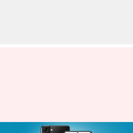
सैमसंग गैलेक्सी S21 FE सस्ते में