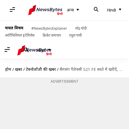
अन्य
Hindi
चर्चित विषय
#NewsBytesExplainer
नरेंद्र मोदी
आर्टिफिशियल इंटेलिजेंस
क्रिकेट समाचार
राहुल गांधी
Hindi
होम
/
खबरें
/
टेक्नोलॉजी की खबरें
/
सैमसंग गैलेक्सी S21 FE सस्ते में खरीदें, यहां पाएं 65,000 रुपये तक छूट
ADVERTISEMENT