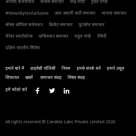
अरविंद केजरीवाल
कांग्रेस समाचार
नरेंद्र मोदी
ट्रैवल टिप्स
#NewsBytesExclusive
आम आदमी पार्टी समाचार
भाजपा समाचार
बॉक्स ऑफिस कलेक्शन
क्रिकेट समाचार
फुटबॉल समाचार
लेटेस्ट स्मार्टफोन्स
पाकिस्तान समाचार
राहुल गांधी
रेसिपी
दक्षिण भारतीय सिनेमा
हमारे बारे में
प्राइवेसी पॉलिसी
नियम
हमसे संपर्क करें
हमारे उसूल
शिकायत
खबरें
समाचार संग्रह
विषय संग्रह
हमें फॉलो करें
All rights reserved © Candela Labs Private Limited 2026