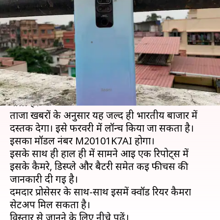
शानदार फीचर्स वाला मिड रेंज
स्मार्टफोन नोट 10
लेखन
Jan 30, 2021
07:30 am
मोना दीक्षित
क्या है खबर?
रेडमी अपना एक और नया स्मार्टफोन नोट 10 लॉन्च करने
वाली है।
ताजा खबरों के अनुसार यह जल्द ही भारतीय बाजार में
दस्तक देगा। इसे फरवरी में लॉन्च किया जा सकता है।
इसका मॉडल नंबर M20101K7AI होगा।
इसके साथ ही हाल ही में सामने आई एक रिपोर्ट्स में
इसके कैमरे, डिस्प्ले और बैटरी समेत कई फीचर्स की
जानकारी दी गई है।
दमदार प्रोसेसर के साथ-साथ इसमें क्वॉड रियर कैमरा
सेटअप मिल सकता है।