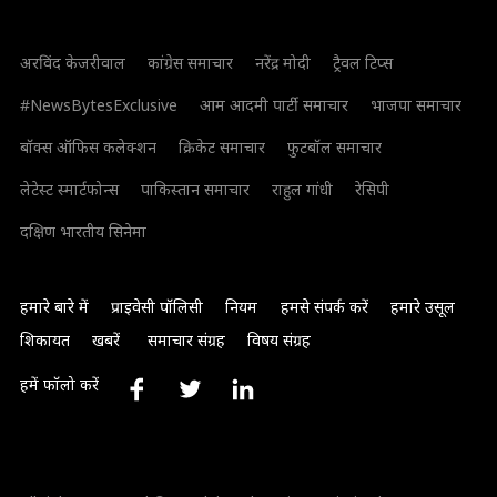
अरविंद केजरीवाल
कांग्रेस समाचार
नरेंद्र मोदी
ट्रैवल टिप्स
#NewsBytesExclusive
आम आदमी पार्टी समाचार
भाजपा समाचार
बॉक्स ऑफिस कलेक्शन
क्रिकेट समाचार
फुटबॉल समाचार
लेटेस्ट स्मार्टफोन्स
पाकिस्तान समाचार
राहुल गांधी
रेसिपी
दक्षिण भारतीय सिनेमा
हमारे बारे में
प्राइवेसी पॉलिसी
नियम
हमसे संपर्क करें
हमारे उसूल
शिकायत
खबरें
समाचार संग्रह
विषय संग्रह
हमें फॉलो करें