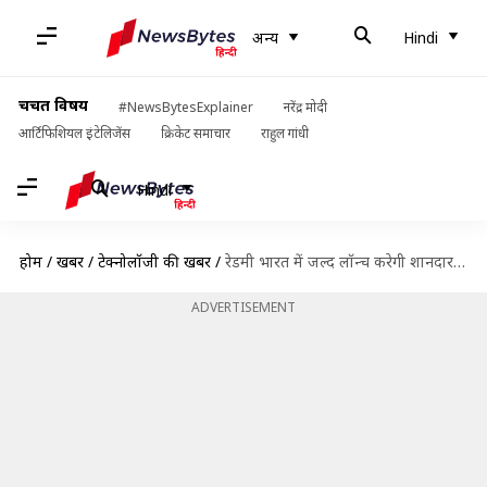
अन्य
Hindi
चर्चित विषय
#NewsBytesExplainer
नरेंद्र मोदी
आर्टिफिशियल इंटेलिजेंस
क्रिकेट समाचार
राहुल गांधी
Hindi
होम
/
खबरें
/
टेक्नोलॉजी की खबरें
/
रेडमी भारत में जल्द लॉन्च करेगी शानदार फीचर्स वाला मिड रेंज स्मार्टफोन नोट 10
ADVERTISEMENT