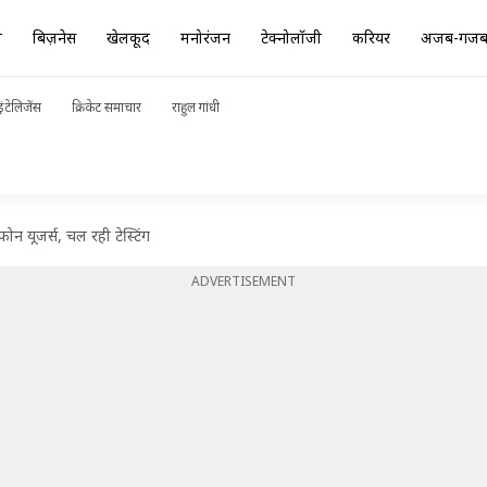
ा
बिज़नेस
खेलकूद
मनोरंजन
टेक्नोलॉजी
करियर
अजब-गज
ंटेलिजेंस
क्रिकेट समाचार
राहुल गांधी
फोन यूजर्स, चल रही टेस्टिंग
ADVERTISEMENT