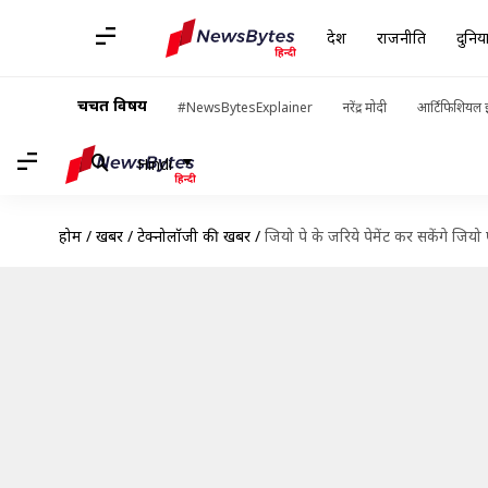
देश
राजनीति
दुनिय
चर्चित विषय
#NewsBytesExplainer
नरेंद्र मोदी
आर्टिफिशियल इ
Hindi
होम
/
खबरें
/
टेक्नोलॉजी की खबरें
/
जियो पे के जरिये पेमेंट कर सकेंगे जियो 