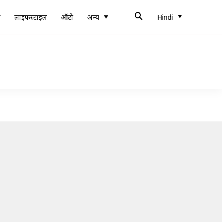
ब
लाइफस्टाइल
ऑटो
अन्य
Hindi