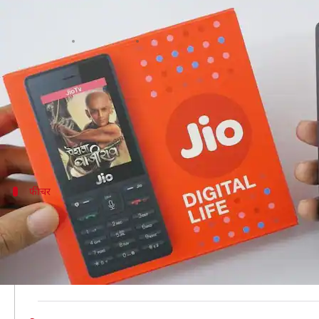
जियो पे के जरिये पेमेंट कर सकेंगे जियो 
लेखन
Aug 20, 2020
10:35 am
मोना दीक्षित
क्या है खबर?
भारत में रिलायंस जियो अपनी पेमेंट ऐप जियो पे की टेस्टिंग 
कंपनी जल्द ही सभी जियो फोन यूजर्स के लिए यह लाने वाली
फीचर
जियो पे में उपलब्ध हैं ये फीचर
BGR
के अनुसार, जियो पे अभी टेस्ट के चरण में है। रिपोर्ट 
उपलब्ध कराया गया है।
आपकी जानकारी के लिए बता दें कि इसमें UPI की तरह ही बैंक ऐ