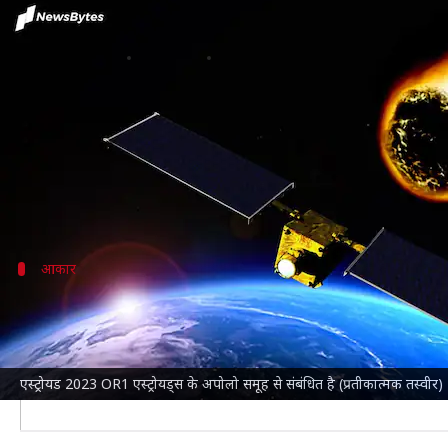
पृथ्वी की तरफ बढ़ रहा 58 फीट चौड़ा एस्ट
लेखन
Jul 26, 2023
02:45 pm
बिश्वजीत कुमार
क्या है खबर?
नासा
ने एक बड़े एस्ट्रोयड को लेकर अलर्ट जारी किया है, जो 
नासा की जेट प्रोपल्शन लैबोरेट्री (JPL) के अनुसार, एस्ट्
आकार
एस्ट्रोयड 2023 OR1 का आकार
अंतरिक्ष एजेंसी के अनुसार, एस्ट्रोयड 2023 OR1 का आकार कि
जब कोई एस्ट्रोयड पृथ्वी के 80 लाख किलोमीटर के क्षेत्र में आता
एस्ट्रोयड 2023 OR1 एस्ट्रोयड्स के अपोलो समूह से संबंधित है (प्रतीकात्मक तस्वीर)
पृथ्वी के करीब आने वाले एस्ट्रोयड्स पर नासा अंतरिक्ष और पृथ्