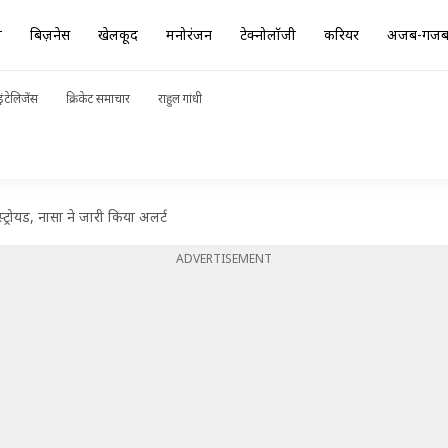
ा
बिज़नेस
खेलकूद
मनोरंजन
टेक्नोलॉजी
करियर
अजब-गज
ंटेलिजेंस
क्रिकेट समाचार
राहुल गांधी
ट्रोयड, नासा ने जारी किया अलर्ट
ADVERTISEMENT