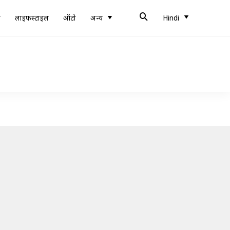
ब
लाइफस्टाइल
ऑटो
अन्य
Hindi