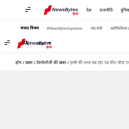
देश
राजनीति
दुनिय
चर्चित विषय
#NewsBytesExplainer
नरेंद्र मोदी
आर्टिफिशियल इ
Hindi
होम
/
खबरें
/
टेक्नोलॉजी की खबरें
/
पृथ्वी की तरफ बढ़ रहा 58 फीट चौड़ा एस्