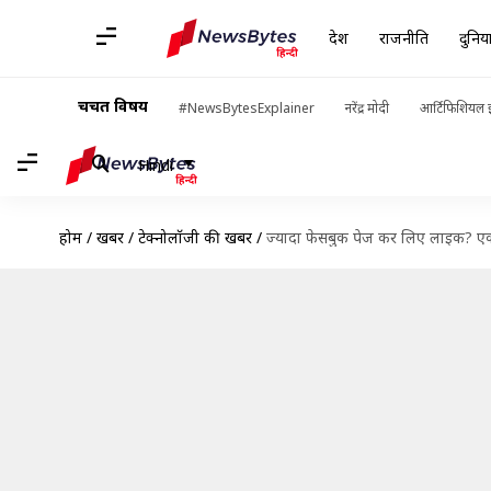
देश
राजनीति
दुनिय
चर्चित विषय
#NewsBytesExplainer
नरेंद्र मोदी
आर्टिफिशियल इ
Hindi
होम
/
खबरें
/
टेक्नोलॉजी की खबरें
/
ज्यादा फेसबुक पेज कर लिए लाइक? एक