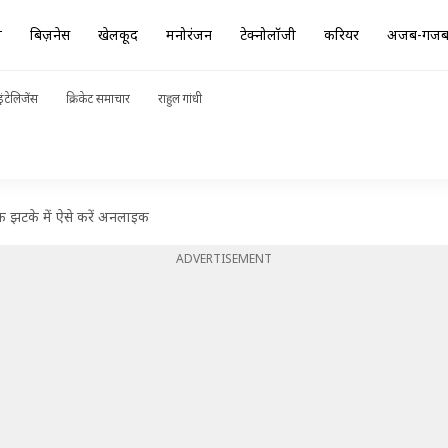
ा
बिज़नेस
खेलकूद
मनोरंजन
टेक्नोलॉजी
करियर
अजब-गज
ंटेलिजेंस
क्रिकेट समाचार
राहुल गांधी
 झटके में ऐसे करें अनलाइक
ADVERTISEMENT