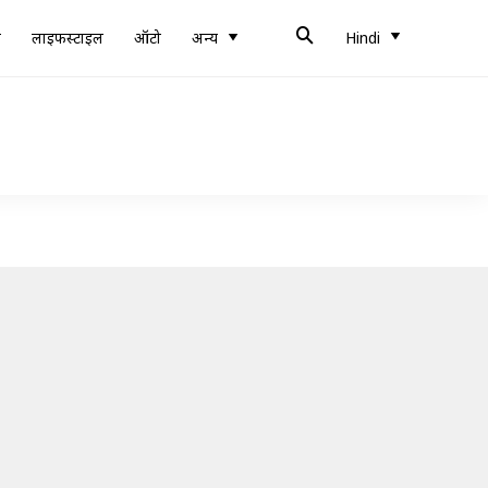
ब
लाइफस्टाइल
ऑटो
अन्य
Hindi