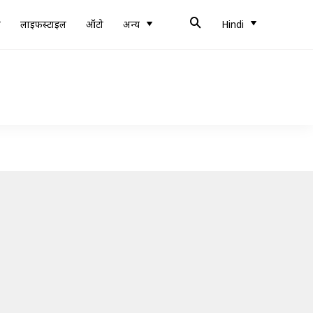
ब
लाइफस्टाइल
ऑटो
अन्य
Hindi