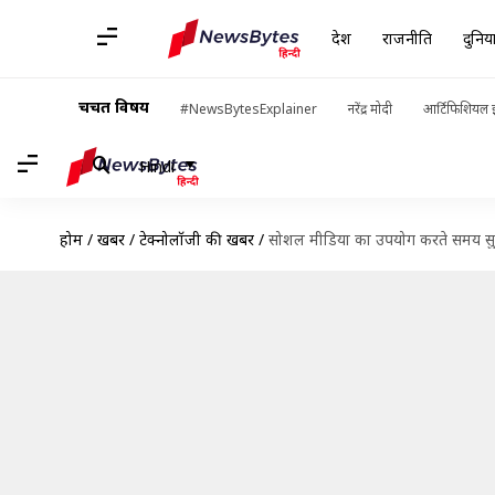
देश
राजनीति
दुनिय
चर्चित विषय
#NewsBytesExplainer
नरेंद्र मोदी
आर्टिफिशियल इ
Hindi
होम
/
खबरें
/
टेक्नोलॉजी की खबरें
/
सोशल मीडिया का उपयोग करते समय सुरक्