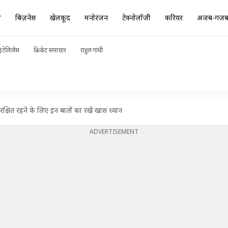
ा
बिज़नेस
खेलकूद
मनोरंजन
टेक्नोलॉजी
करियर
अजब-गज
ंटेलिजेंस
क्रिकेट समाचार
राहुल गांधी
षित रहने के लिए इन बातों का रखें खास ध्यान
ADVERTISEMENT