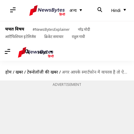
अन्य
Hindi
चर्चित विषय
#NewsBytesExplainer
नरेंद्र मोदी
आर्टिफिशियल इंटेलिजेंस
क्रिकेट समाचार
राहुल गांधी
Hindi
होम
/
खबरें
/
टेक्नोलॉजी की खबरें
/
अगर आपके स्मार्टफोन में वायरस है तो ऐसे पता लगाएं
ADVERTISEMENT