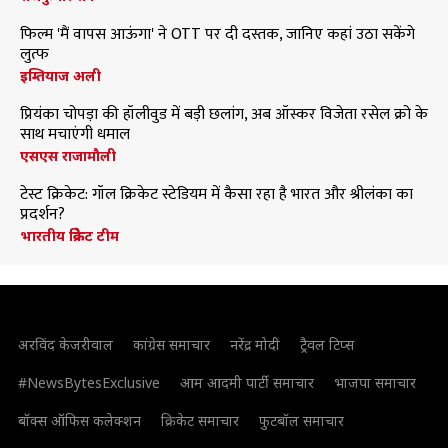
फिल्म 'मैं वापस आऊंगा' ने OTT पर दी दस्तक, जानिए कहां उठा सकेंगे
लुत्फ
इम्तियाज अली
प्रियंका चोपड़ा की हॉलीवुड में बड़ी छलांग, अब ऑस्कर विजेता रसेल क्रो के
साथ मचाएंगी धमाल
एसएस राजामौली
टेस्ट क्रिकेट: गॉल क्रिकेट स्टेडियम में कैसा रहा है भारत और श्रीलंका का
प्रदर्शन?
भारतीय क्रिकेट टीम
अरविंद केजरीवाल
कांग्रेस समाचार
नरेंद्र मोदी
ट्रैवल टिप्स
#NewsBytesExclusive
आम आदमी पार्टी समाचार
भाजपा समाचार
बॉक्स ऑफिस कलेक्शन
क्रिकेट समाचार
फुटबॉल समाचार