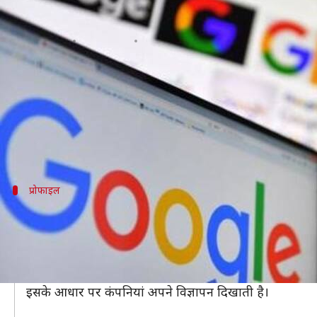
आपके बारे में क्या-क्या जानती है गूग
लेखन
Oct 29, 2019
12:06 pm
प्रमोद कुमार
क्या है खबर?
गूगल आपके बारे में बहुत कुछ जानती है। जी हां, गूगल इंटर
इस डाटा का इस्तेमाल आपको विज्ञापन दिखाने के लिए किय
प्रोफाइल
यूजर का प्रोफाइल तैयार करती है गूगल
अगर आपने गूगल अकाउंट पर वेब एंड ऐप एक्टिविटी सेटिंग को इन
है।
इस डाटा के आधार पर गूगल यूजर से जुड़ी कई चीजों का अनुमान
इसके आधार पर कंपनियां अपने विज्ञापन दिखाती है।