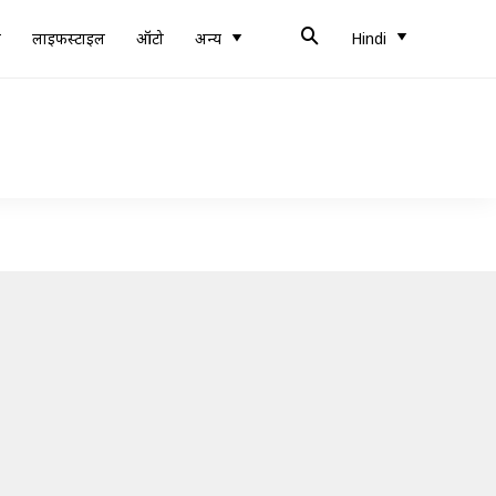
ब
लाइफस्टाइल
ऑटो
अन्य
Hindi