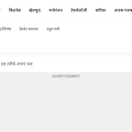
ा
बिज़नेस
खेलकूद
मनोरंजन
टेक्नोलॉजी
करियर
अजब-गज
ंटेलिजेंस
क्रिकेट समाचार
राहुल गांधी
? इस तरीके लगाएं पता
ADVERTISEMENT