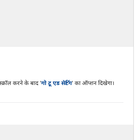
क्रॉल करने के बाद '
गो टू एड सेटिंग
' का ऑप्शन दिखेगा।