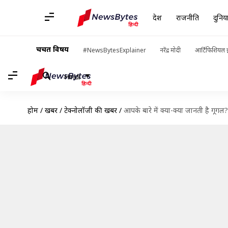
देश
राजनीति
दुनिय
चर्चित विषय
#NewsBytesExplainer
नरेंद्र मोदी
आर्टिफिशियल इ
Hindi
होम
/
खबरें
/
टेक्नोलॉजी की खबरें
/
आपके बारे में क्या-क्या जानती है गूगल