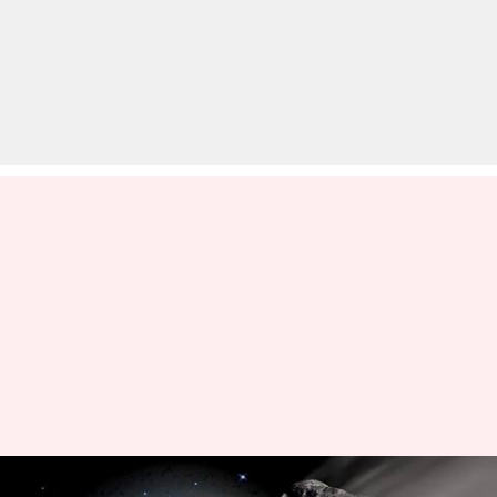
आज पृथ्वी के करीब से गुजरेंगे 3 बड़े