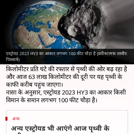
एस्ट्रोयड, अलर्ट पर अंतरिक्ष एजेंसियां
लेखन
May 01, 2023
10:10 am
बिश्वजीत कुमार
क्या है खबर?
अंतरिक्ष एजेंसी
नासा
ने 3 बड़े एस्ट्रोयड को लेकर अलर्ट जारी
किया है, जो आज पृथ्वी के काफी करीब पहुंच जाएंगे।
एस्ट्रोयड 2023 HY3 का आकार लगभग 100 फीट चौड़ा है (प्रतीकात्मक तस्वीर:
पिक्साबे)
एस्ट्रोयड 2023 HY3 नामक
एस्ट्रोयड
लगभग 23,596
किलोमीटर प्रति घंटे की रफ्तार से पृथ्वी की ओर बढ़ रहा है
और आज 63 लाख किलोमीटर की दूरी पर यह पृथ्वी के
काफी करीब पहुंच जाएगा।
नासा के अनुसार, एस्ट्रोयड 2023 HY3 का आकार किसी
अन्य
अन्य एस्ट्रोयड भी आएंगे आज पृथ्वी के