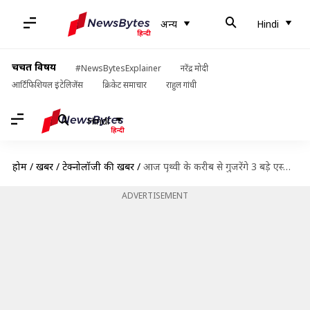
अन्य
Hindi
चर्चित विषय
#NewsBytesExplainer
नरेंद्र मोदी
आर्टिफिशियल इंटेलिजेंस
क्रिकेट समाचार
राहुल गांधी
Hindi
होम
/
खबरें
/
टेक्नोलॉजी की खबरें
/
आज पृथ्वी के करीब से गुजरेंगे 3 बड़े एस्ट्रोयड, अलर्ट पर अंतरिक्ष एजेंसियां
ADVERTISEMENT