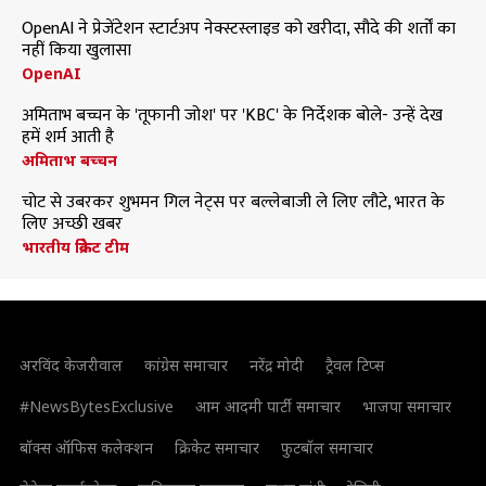
OpenAI ने प्रेजेंटेशन स्टार्टअप नेक्स्टस्लाइड को खरीदा, सौदे की शर्तों का
नहीं किया खुलासा
OpenAI
अमिताभ बच्चन के 'तूफानी जोश' पर 'KBC' के निर्देशक बोले- उन्हें देख
हमें शर्म आती है
अमिताभ बच्चन
चोट से उबरकर शुभमन गिल नेट्स पर बल्लेबाजी ले लिए लौटे, भारत के
लिए अच्छी खबर
भारतीय क्रिकेट टीम
अरविंद केजरीवाल
कांग्रेस समाचार
नरेंद्र मोदी
ट्रैवल टिप्स
#NewsBytesExclusive
आम आदमी पार्टी समाचार
भाजपा समाचार
बॉक्स ऑफिस कलेक्शन
क्रिकेट समाचार
फुटबॉल समाचार