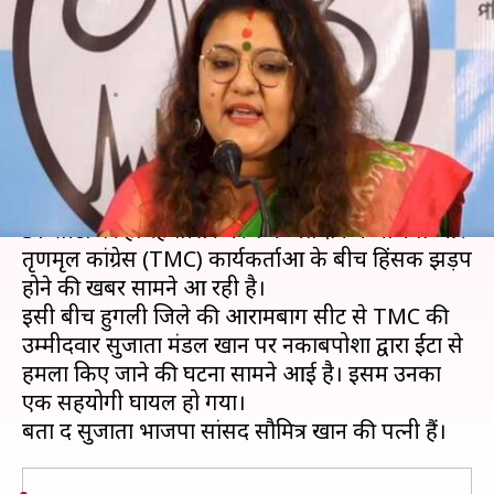
उम्मीदवार सुजाता मंडल ने लगाया
ईंटों से हमला करने का आरोप
लेखन
Apr 06, 2021
02:13 pm
भारत शर्मा
क्या है खबर?
पश्चिम बंगाल में विधानसभा चुनाव के तहत मंगलवार को
31 सीटों पर हो रहे तीसरे चरण के मतदान में भाजपा और
तृणमृल कांग्रेस (TMC) कार्यकर्ताओं के बीच हिंसक झड़पें
होने की खबरें सामने आ रही है।
इसी बीच हुगली जिले की आरामबाग सीट से TMC की
उम्मीदवार सुजाता मंडल खान पर नकाबपोशों द्वारा ईंटों से
हमला किए जाने की घटना सामने आई है। इसमें उनका
एक सहयोगी घायल हो गया।