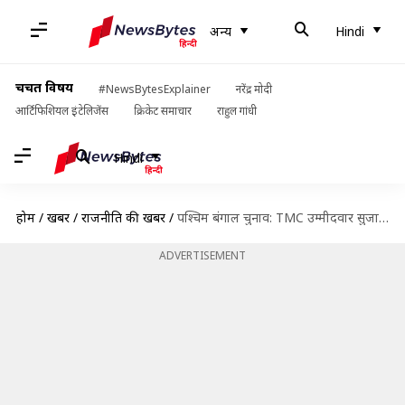
अन्य
Hindi
चर्चित विषय
#NewsBytesExplainer
नरेंद्र मोदी
आर्टिफिशियल इंटेलिजेंस
क्रिकेट समाचार
राहुल गांधी
Hindi
होम
/
खबरें
/
राजनीति की खबरें
/
पश्चिम बंगाल चुनाव: TMC उम्मीदवार सुजाता मंडल ने लगाया ईंटों से हमला करने का आरोप
ADVERTISEMENT