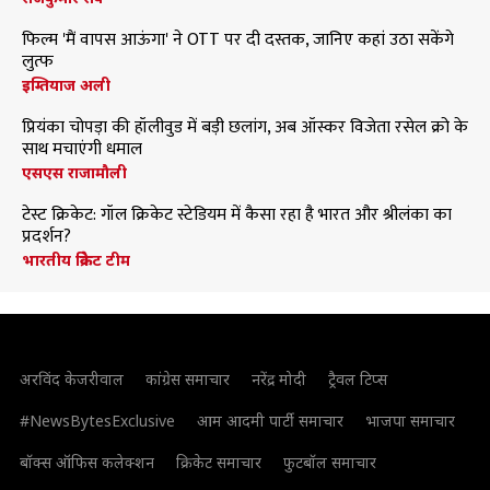
फिल्म 'मैं वापस आऊंगा' ने OTT पर दी दस्तक, जानिए कहां उठा सकेंगे
लुत्फ
इम्तियाज अली
प्रियंका चोपड़ा की हॉलीवुड में बड़ी छलांग, अब ऑस्कर विजेता रसेल क्रो के
साथ मचाएंगी धमाल
एसएस राजामौली
टेस्ट क्रिकेट: गॉल क्रिकेट स्टेडियम में कैसा रहा है भारत और श्रीलंका का
प्रदर्शन?
भारतीय क्रिकेट टीम
अरविंद केजरीवाल
कांग्रेस समाचार
नरेंद्र मोदी
ट्रैवल टिप्स
#NewsBytesExclusive
आम आदमी पार्टी समाचार
भाजपा समाचार
बॉक्स ऑफिस कलेक्शन
क्रिकेट समाचार
फुटबॉल समाचार