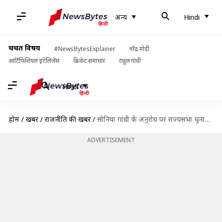
अन्य
Hindi
चर्चित विषय
#NewsBytesExplainer
नरेंद्र मोदी
आर्टिफिशियल इंटेलिजेंस
क्रिकेट समाचार
राहुल गांधी
Hindi
होम
/
खबरें
/
राजनीति की खबरें
/
सोनिया गांधी के अनुरोध पर राज्यसभा चुनाव लड़ेंगे पूर्व प्रधानमंत्री एचडी देवगौड़ा
ADVERTISEMENT