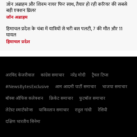
जॉन अब्राहम और शिवम नायर फिर साथ, तैयार हो रही करियर की सबसे
बड़ी एक्शन थ्रिलर
जॉन अब्राहम
हिमाचल प्रदेश के चंबा में यात्रियों से भरी बस पलटी, 7 की मौत और 11
घायल
हिमाचल प्रदेश
अरविंद केजरीवाल
कांग्रेस समाचार
नरेंद्र मोदी
ट्रैवल टिप्स
#NewsBytesExclusive
आम आदमी पार्टी समाचार
भाजपा समाचार
बॉक्स ऑफिस कलेक्शन
क्रिकेट समाचार
फुटबॉल समाचार
लेटेस्ट स्मार्टफोन्स
पाकिस्तान समाचार
राहुल गांधी
रेसिपी
दक्षिण भारतीय सिनेमा