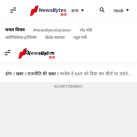
अन्य
Hindi
चर्चित विषय
#NewsBytesExplainer
नरेंद्र मोदी
आर्टिफिशियल इंटेलिजेंस
क्रिकेट समाचार
राहुल गांधी
Hindi
होम
/
खबरें
/
राजनीति की खबरें
/
कांग्रेस ने AAP को दिया चार सीटों पर लड़ने का ऑफर, केजरीवाल के जवाब का इंतजार
ADVERTISEMENT