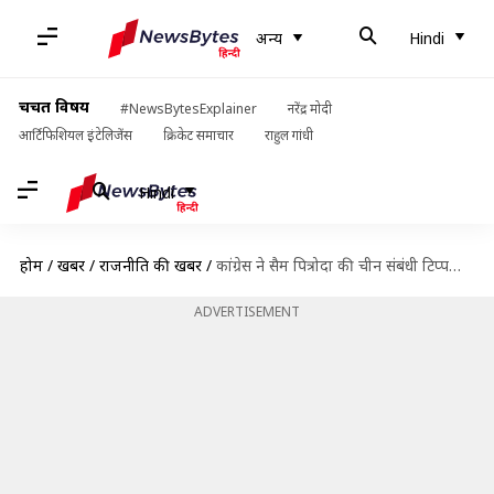
अन्य
Hindi
चर्चित विषय
#NewsBytesExplainer
नरेंद्र मोदी
आर्टिफिशियल इंटेलिजेंस
क्रिकेट समाचार
राहुल गांधी
Hindi
होम
/
खबरें
/
राजनीति की खबरें
/
कांग्रेस ने सैम पित्रोदा की चीन संबंधी टिप्पणी से किनारा किया, कहा- ये हमारे विचार नहीं
ADVERTISEMENT