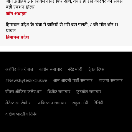
जॉन अब्राहम और शिवम नायर फिर साथ, तैयार हो रही करियर की सबसे
बड़ी एक्शन थ्रिलर
जॉन अब्राहम
हिमाचल प्रदेश के चंबा में यात्रियों से भरी बस पलटी, 7 की मौत और 11
घायल
हिमाचल प्रदेश
अरविंद केजरीवाल
कांग्रेस समाचार
नरेंद्र मोदी
ट्रैवल टिप्स
#NewsBytesExclusive
आम आदमी पार्टी समाचार
भाजपा समाचार
बॉक्स ऑफिस कलेक्शन
क्रिकेट समाचार
फुटबॉल समाचार
लेटेस्ट स्मार्टफोन्स
पाकिस्तान समाचार
राहुल गांधी
रेसिपी
दक्षिण भारतीय सिनेमा