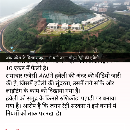
समुद्र किनारे बनी 500 करोड़ की
हवेली कैसी है?
लेखन
Mar 13, 2025
11:31 am
गजेंद्र
क्या है खबर?
आंध्र प्रदेश
के पूर्व मुख्यमंत्री
जगन रेड्डी
की 500 करोड़ रुपये
आंध्र प्रदेश के विशाखापट्टनम में बनी जगन मोहन रेड्डी की हवेली
की आलीशान हवेली विवादों में है, जो विशाखापट्टनम में
10 एकड़ में फैली है।
समाचार एजेंसी
ANI
ने हवेली की अंदर की वीडियो जारी
की है, जिसमें हवेली की सुंदरता, उसमें लगे सोफे और
लाइटिंग के काम को दिखाया गया है।
हवेली को समुद्र के किनारे रुशिकोंडा पहाड़ी पर बनाया
गया है। आरोप है कि जगन रेड्डी सरकार ने इसे बनाने में