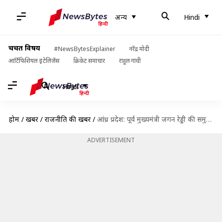
अन्य
Hindi
चर्चित विषय
#NewsBytesExplainer
नरेंद्र मोदी
आर्टिफिशियल इंटेलिजेंस
क्रिकेट समाचार
राहुल गांधी
Hindi
होम
/
खबरें
/
राजनीति की खबरें
/
आंध्र प्रदेश: पूर्व मुख्यमंत्री जगन रेड्डी की समुद्र किनारे बनी 500 करोड़ की हवेली कैसी है?
ADVERTISEMENT