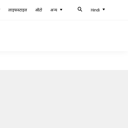
ब
लाइफस्टाइल
ऑटो
अन्य
Hindi