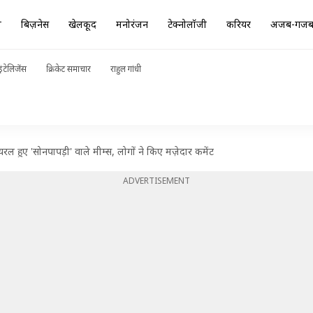
ा
बिज़नेस
खेलकूद
मनोरंजन
टेक्नोलॉजी
करियर
अजब-गज
ंटेलिजेंस
क्रिकेट समाचार
राहुल गांधी
 हुए 'सोनपापड़ी' वाले मीम्स, लोगों ने किए मज़ेदार कमेंट
ADVERTISEMENT