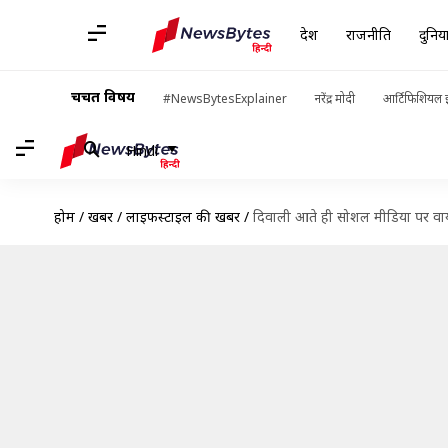
देश
राजनीति
दुनिय
चर्चित विषय
#NewsBytesExplainer
नरेंद्र मोदी
आर्टिफिशियल इ
Hindi
होम
/
खबरें
/
लाइफस्टाइल की खबरें
/
दिवाली आते ही सोशल मीडिया पर वायरल