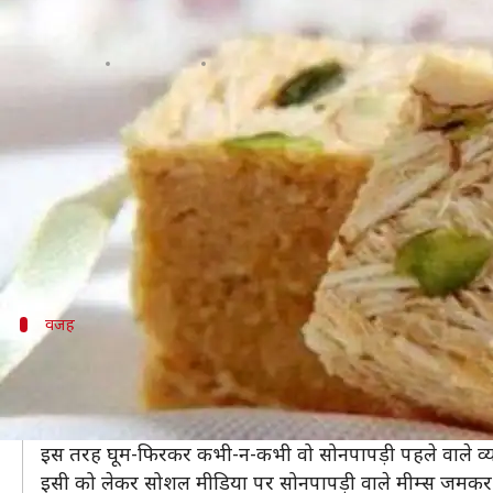
दिवाली आते ही सोशल मीडिया पर वायरल ह
लेखन
Oct 26, 2019
01:45 pm
प्रदीप मौर्य
क्या है खबर?
कल धनतेरस के साथ ही दिवाली का आगाज हो गया है। दिवाली को
इसके अलावा दिवाली विश्व के कई अन्य देशों में भी बड़े धूम
दिवाली को देखते हुए लोगों ने अपने-अपने घरों की साफ़-सफ
वजह
क्यों वायरल हो रहे हैं सोनपापड़ी वाले मीम्स?
दिवाली आते ही बाज़ार में मिठाइयों की दुकाने सज जाती है। दिवा
ज़्यादातर लोग मिठाई के नाम पर सोनपापड़ी देते हैं और सामने
इस तरह घूम-फिरकर कभी-न-कभी वो सोनपापड़ी पहले वाले व्य
इसी को लेकर सोशल मीडिया पर सोनपापड़ी वाले मीम्स जमकर व