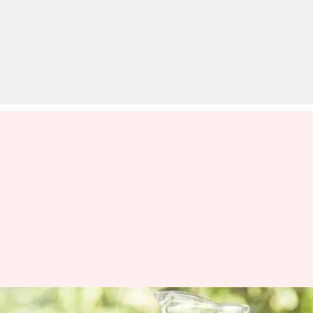
शरीर को ठंडक देकर इन ख़तरनाक