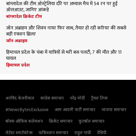
बांग्लादेश की टीम ऑस्ट्रेलिया दौरे पर अभ्यास मैच में 54 रन पर हुई
ऑलआउट, जानिए आंकड़े
बांग्लादेश क्रिकेट टीम
जॉन अब्राहम और शिवम नायर फिर साथ, तैयार हो रही करियर की सबसे
बड़ी एक्शन थ्रिलर
जॉन अब्राहम
हिमाचल प्रदेश के चंबा में यात्रियों से भरी बस पलटी, 7 की मौत और 11
घायल
हिमाचल प्रदेश
अरविंद केजरीवाल
कांग्रेस समाचार
नरेंद्र मोदी
ट्रैवल टिप्स
#NewsBytesExclusive
आम आदमी पार्टी समाचार
भाजपा समाचार
बॉक्स ऑफिस कलेक्शन
क्रिकेट समाचार
फुटबॉल समाचार
लेटेस्ट स्मार्टफोन्स
पाकिस्तान समाचार
राहुल गांधी
रेसिपी