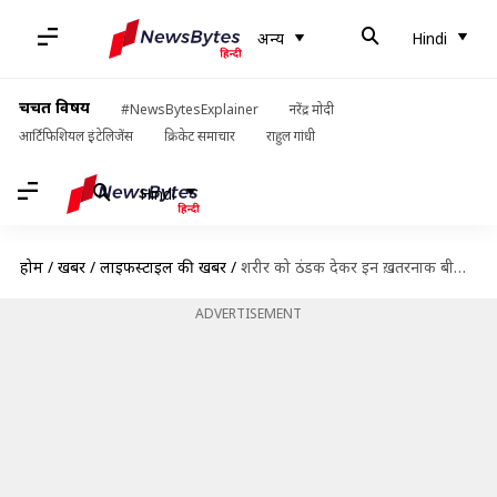
अन्य
Hindi
चर्चित विषय
#NewsBytesExplainer
नरेंद्र मोदी
आर्टिफिशियल इंटेलिजेंस
क्रिकेट समाचार
राहुल गांधी
Hindi
होम
/
खबरें
/
लाइफस्टाइल की खबरें
/
शरीर को ठंडक देकर इन ख़तरनाक बीमारियों से भी बचाता है एक गिलास गन्ने का जूस
ADVERTISEMENT